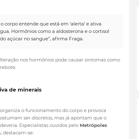
 o corpo entende que está em ‘alerta’ e ativa
gua. Hormônios como a aldosterona e o cortisol
 do açúcar no sangue”, afirma Fraga.
a alteração nos hormônios pode causar sintomas como
 rebote.
siva de minerais
sorganiza o funcionamento do corpo e provoca
costumam ser discretos, mas já apontam que o
everia. Especialistas ouvidos pelo
Metrópoles
es, destacam-se: