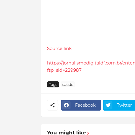
Source link
https://jornalismodigitaldf.com.br/ent
fsp_sid=229987
Tags
saude
Facebook
Twitter
You might like