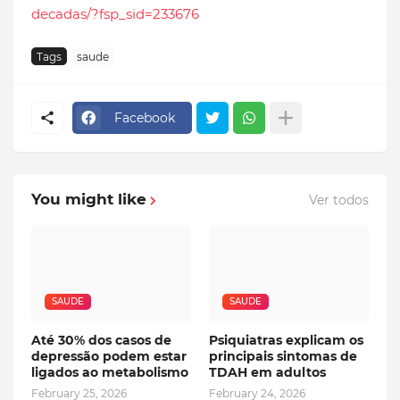
decadas/?fsp_sid=233676
Tags
saude
Facebook
You might like
Ver todos
SAUDE
SAUDE
Até 30% dos casos de
Psiquiatras explicam os
depressão podem estar
principais sintomas de
ligados ao metabolismo
TDAH em adultos
February 25, 2026
February 24, 2026