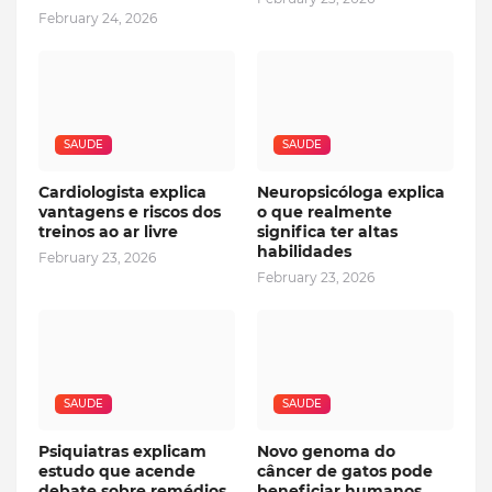
February 24, 2026
SAUDE
SAUDE
Cardiologista explica
Neuropsicóloga explica
vantagens e riscos dos
o que realmente
treinos ao ar livre
significa ter altas
habilidades
February 23, 2026
February 23, 2026
SAUDE
SAUDE
Psiquiatras explicam
Novo genoma do
estudo que acende
câncer de gatos pode
debate sobre remédios
beneficiar humanos,