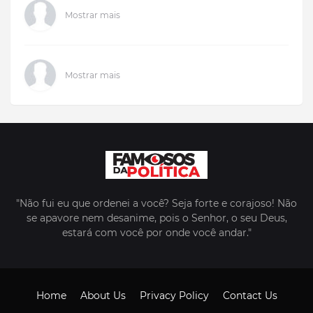
Mostrar mais
Mostrar mais
"Não fui eu que ordenei a você? Seja forte e corajoso! Não
se apavore nem desanime, pois o Senhor, o seu Deus,
estará com você por onde você andar."
Home
About Us
Privacy Policy
Contact Us