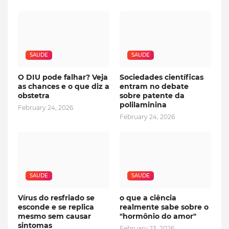
SAUDE
SAUDE
O DIU pode falhar? Veja
Sociedades científicas
as chances e o que diz a
entram no debate
obstetra
sobre patente da
polilaminina
February 24, 2026
February 24, 2026
SAUDE
SAUDE
Vírus do resfriado se
o que a ciência
esconde e se replica
realmente sabe sobre o
mesmo sem causar
"hormônio do amor"
sintomas
February 23, 2026