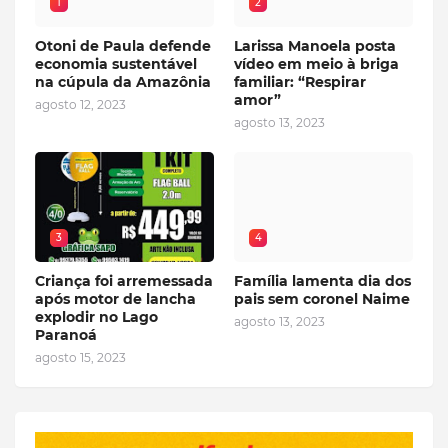
1
2
Otoni de Paula defende
Larissa Manoela posta
economia sustentável
vídeo em meio à briga
na cúpula da Amazônia
familiar: “Respirar
amor”
agosto 12, 2023
agosto 13, 2023
3
4
Criança foi arremessada
Família lamenta dia dos
após motor de lancha
pais sem coronel Naime
explodir no Lago
agosto 13, 2023
Paranoá
agosto 15, 2023