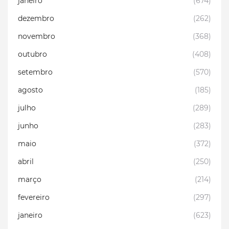
janeiro
(674)
dezembro
(262)
novembro
(368)
outubro
(408)
setembro
(570)
agosto
(185)
julho
(289)
junho
(283)
maio
(372)
abril
(250)
março
(214)
fevereiro
(297)
janeiro
(623)