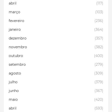
abril
(117)
março
(103)
fevereiro
(236)
janeiro
(364)
dezembro
(357)
novembro
(382)
outubro
(400)
setembro
(279)
agosto
(309)
julho
(379)
junho
(367)
maio
(420)
abril
(593)