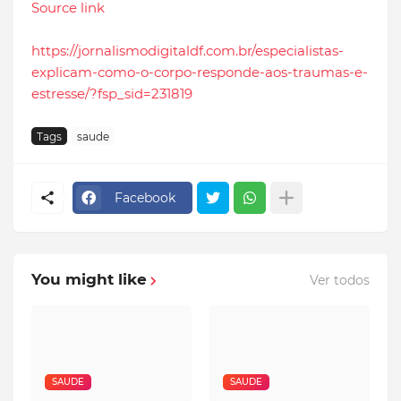
Source link
https://jornalismodigitaldf.com.br/especialistas-
explicam-como-o-corpo-responde-aos-traumas-e-
estresse/?fsp_sid=231819
Tags
saude
Facebook
You might like
Ver todos
SAUDE
SAUDE