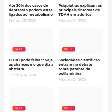
Até 30% dos casos de
Psiquiatras explicam os
depressão podem estar
principais sintomas de
ligados ao metabolismo
TDAH em adultos
February 25, 2026
February 24, 2026
SAUDE
SAUDE
O DIU pode falhar? Veja
Sociedades científicas
as chances e o que diz a
entram no debate
obstetra
sobre patente da
polilaminina
February 24, 2026
February 24, 2026
SAUDE
SAUDE