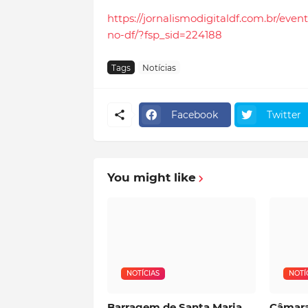
https://jornalismodigitaldf.com.br/even
no-df/?fsp_sid=224188
Tags
Notícias
Facebook
Twitter
You might like
NOTÍCIAS
NOTÍ
Barragem de Santa Maria
Câmara