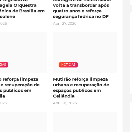
geia Orquestra
volta a transbordar após
nica de Brasília em
quatro anos e reforça
 solene
segurança hídrica no DF
2026
April 27, 2026
CIAS
NOTÍCIAS
o reforça limpeza
Mutirão reforça limpeza
 e recuperação de
urbana e recuperação de
s públicos em
espaços públicos em
dia
Ceilândia
2026
April 26, 2026