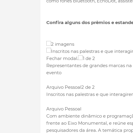
como fones bluetooth, EchoDot, assiste
Confira alguns dos prêmios e estande
2 imagens
Fechar modal.
1 de 2
Representantes de grandes marcas na t
evento
Arquivo Pessoal
2 de 2
Inscritos nas palestras e que interagi
Arquivo Pessoal
Com ambiente dinâmico e programação
frente ao Eixo Monumental, e reúne esp
pesquisadores da área. A temática prop