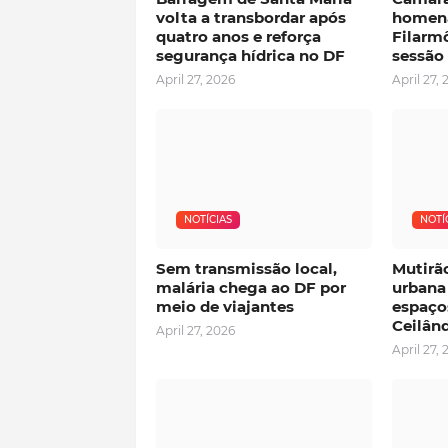
volta a transbordar após
homena
quatro anos e reforça
Filarmô
segurança hídrica no DF
sessão
April 27, 2026
April 27, 
NOTÍCIAS
NOTÍ
Sem transmissão local,
Mutirã
malária chega ao DF por
urbana
meio de viajantes
espaço
Ceilân
April 27, 2026
April 27, 