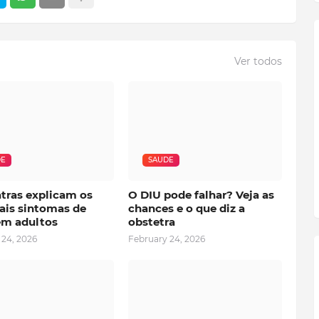
Ver todos
DE
SAUDE
atras explicam os
O DIU pode falhar? Veja as
ais sintomas de
chances e o que diz a
m adultos
obstetra
 24, 2026
February 24, 2026