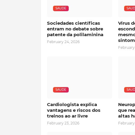
SAUDE
SAU
Sociedades científicas
Vírus d
entram no debate sobre
esconde
patente da polilaminina
mesmo
sintom
February 24, 2026
February
SAUDE
SAU
Cardiologista explica
Neurop
vantagens e riscos dos
que rea
treinos ao ar livre
altas h
February 23, 2026
February