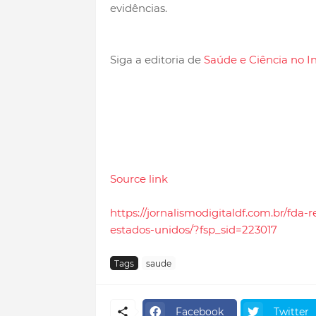
evidências.
Siga a editoria de
Saúde e Ciência no I
Source link
https://jornalismodigitaldf.com.br/fda
estados-unidos/?fsp_sid=223017
Tags
saude
Facebook
Twitter