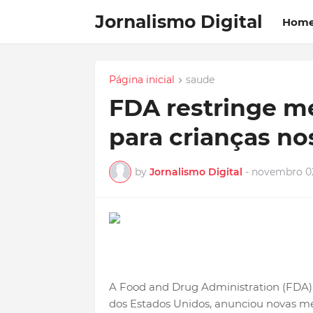
Jornalismo Digital
Hom
Página inicial
saude
FDA restringe m
para crianças no
by
Jornalismo Digital
-
novembro 02
A Food and Drug Administration (FDA)
dos Estados Unidos, anunciou novas me