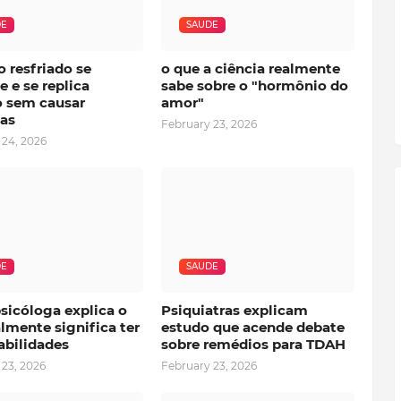
DE
SAUDE
o resfriado se
o que a ciência realmente
 e se replica
sabe sobre o "hormônio do
 sem causar
amor"
as
February 23, 2026
 24, 2026
DE
SAUDE
sicóloga explica o
Psiquiatras explicam
lmente significa ter
estudo que acende debate
abilidades
sobre remédios para TDAH
 23, 2026
February 23, 2026