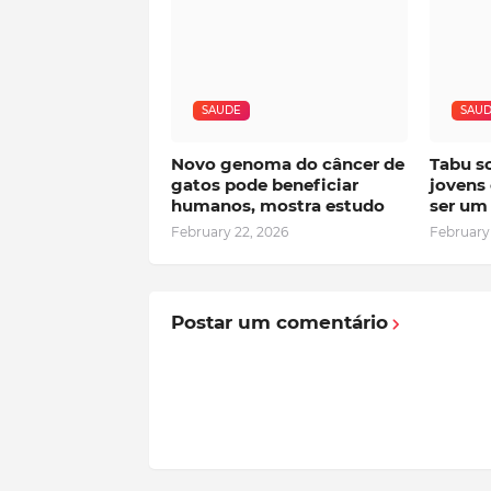
SAUDE
SAU
Novo genoma do câncer de
Tabu s
gatos pode beneficiar
jovens
humanos, mostra estudo
ser um 
February 22, 2026
February
Postar um comentário