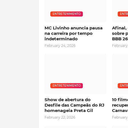
ENTRETENIMENTO
ENTR
MC Livinho anuncia pausa
Afinal
na carreira por tempo
sobre p
indeterminado
BBB 26
February 24, 2026
February
ENTRETENIMENTO
ENTR
Show de abertura do
10 film
Desfile das Campeãs do RJ
recuper
homenageia Preta Gil
Carnav
February 22, 2026
February 