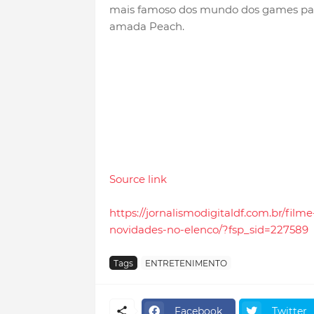
mais famoso dos mundo dos games part
amada Peach.
Source link
https://jornalismodigitaldf.com.br/film
novidades-no-elenco/?fsp_sid=227589
Tags
ENTRETENIMENTO
Facebook
Twitter