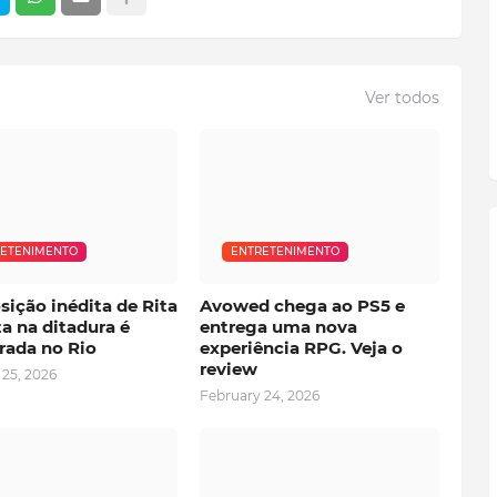
Ver todos
ETENIMENTO
ENTRETENIMENTO
ição inédita de Rita
Avowed chega ao PS5 e
ta na ditadura é
entrega uma nova
rada no Rio
experiência RPG. Veja o
review
 25, 2026
February 24, 2026