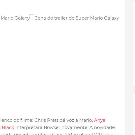
enco do filme: Chris Pratt dá voz a Mario,
Anya
 Black
interpretará Bowser novamente. A novidade
nhecida por interpretar a Capitã Marvel no MCU, que