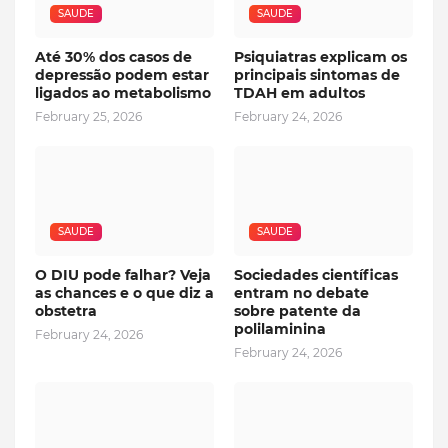
SAUDE
SAUDE
Até 30% dos casos de
Psiquiatras explicam os
depressão podem estar
principais sintomas de
ligados ao metabolismo
TDAH em adultos
February 25, 2026
February 24, 2026
SAUDE
SAUDE
O DIU pode falhar? Veja
Sociedades científicas
as chances e o que diz a
entram no debate
obstetra
sobre patente da
polilaminina
February 24, 2026
February 24, 2026