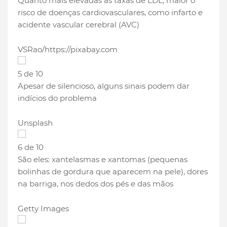
Quanto mais elevadas as taxas de LDL, maior o
risco de doenças cardiovasculares, como infarto e
acidente vascular cerebral (AVC)
VSRao/https://pixabay.com
5 de 10
Apesar de silencioso, alguns sinais podem dar
indícios do problema
Unsplash
6 de 10
São eles: xantelasmas e xantomas (pequenas
bolinhas de gordura que aparecem na pele), dores
na barriga, nos dedos dos pés e das mãos
Getty Images