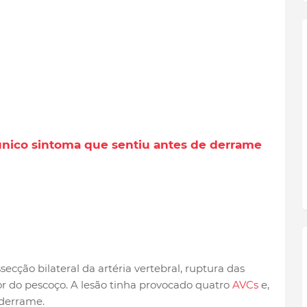
único sintoma que sentiu antes de derrame
cção bilateral da artéria vertebral, ruptura das
or do pescoço. A lesão tinha provocado quatro
AVCs
e,
 derrame.