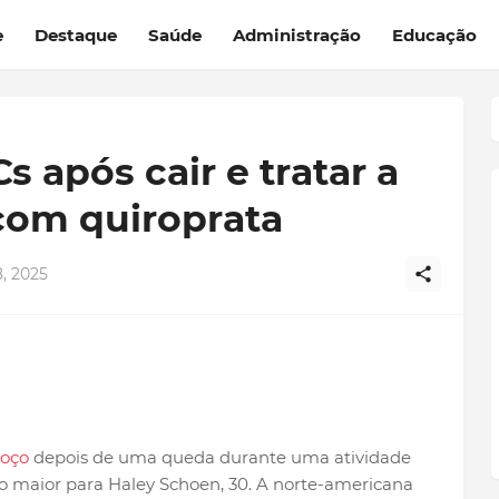
e
Destaque
Saúde
Administração
Educação
 após cair e tratar a
com quiroprata
, 2025
coço
depois de uma queda durante uma atividade
o maior para Haley Schoen, 30. A norte-americana