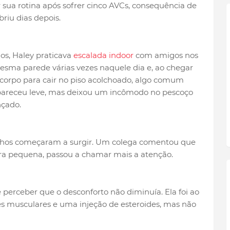
 sua rotina após sofrer cinco AVCs, consequência de
riu dias depois.
os, Haley praticava
escalada indoor
com amigos nos
mesma parede várias vezes naquele dia e, ao chegar
 corpo para cair no piso acolchoado, algo comum
pareceu leve, mas deixou um incômodo no pescoço
nçado.
ranhos começaram a surgir. Um colega comentou que
era pequena, passou a chamar mais a atenção.
 perceber que o desconforto não diminuía. Ela foi ao
s musculares e uma injeção de esteroides, mas não