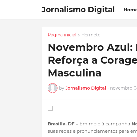
Jornalismo Digital
Hom
Página inicial
Hermeto
Novembro Azul:
Reforça a Corag
Masculina
by
Jornalismo Digital
-
novembro 04
Brasília, DF –
Em meio à campanha
No
suas redes e pronunciamentos para emi