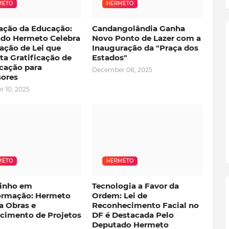
METO
HERMETO
zação da Educação:
Candangolândia Ganha
do Hermeto Celebra
Novo Ponto de Lazer com a
ação de Lei que
Inauguração da "Praça dos
a Gratificação de
Estados"
icação para
December 08, 2025
sores
 10, 2025
METO
HERMETO
inho em
Tecnologia a Favor da
ormação: Hermeto
Ordem: Lei de
a Obras e
Reconhecimento Facial no
ecimento de Projetos
DF é Destacada Pelo
Deputado Hermeto