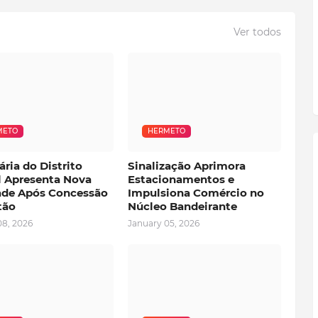
Ver todos
METO
HERMETO
ria do Distrito
Sinalização Aprimora
l Apresenta Nova
Estacionamentos e
ade Após Concessão
Impulsiona Comércio no
tão
Núcleo Bandeirante
08, 2026
January 05, 2026