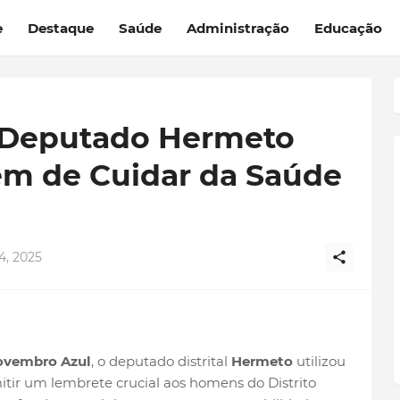
e
Destaque
Saúde
Administração
Educação
 Deputado Hermeto
em de Cuidar da Saúde
, 2025
vembro Azul
, o deputado distrital
Hermeto
utilizou
tir um lembrete crucial aos homens do Distrito