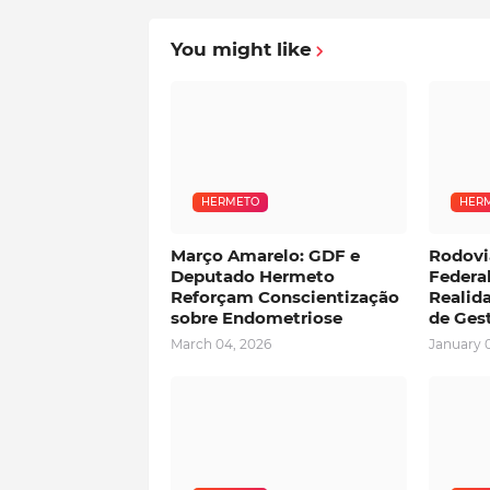
You might like
HERMETO
HER
Março Amarelo: GDF e
Rodoviá
Deputado Hermeto
Federa
Reforçam Conscientização
Realid
sobre Endometriose
de Ges
March 04, 2026
January 