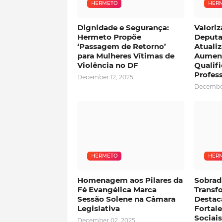
HERMETO
HER
Dignidade e Segurança:
Valori
Hermeto Propõe
Deputa
‘Passagem de Retorno’
Atualiz
para Mulheres Vítimas de
Aument
Violência no DF
Qualif
Profes
December 12, 2025
December
HERMETO
HER
Homenagem aos Pilares da
Sobrad
Fé Evangélica Marca
Transf
Sessão Solene na Câmara
Destac
Legislativa
Fortal
Sociais
December 02, 2025