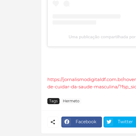
Uma publicação compartilhada por
https://jornalismodigitaldf.com.br/n
de-cuidar-da-saude-masculina/?fsp_s
Tags
Hermeto
Facebook
Twitter