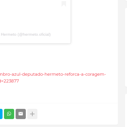
 Hermeto (@hermeto.oficial)
ovembro-azul-deputado-hermeto-reforca-a-coragem-
id=223877