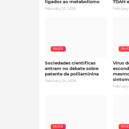
ligados ao metabolismo
TDAH e
February 25, 2026
February
SAUDE
SAU
Sociedades científicas
Vírus d
entram no debate sobre
esconde
patente da polilaminina
mesmo
sintom
February 24, 2026
February
SAUDE
SAU