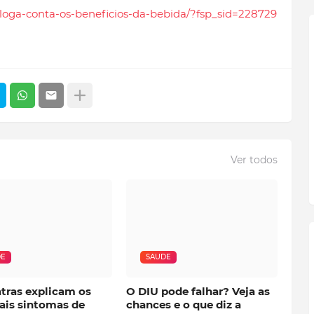
rologa-conta-os-beneficios-da-bebida/?fsp_sid=228729
Ver todos
DE
SAUDE
atras explicam os
O DIU pode falhar? Veja as
ais sintomas de
chances e o que diz a