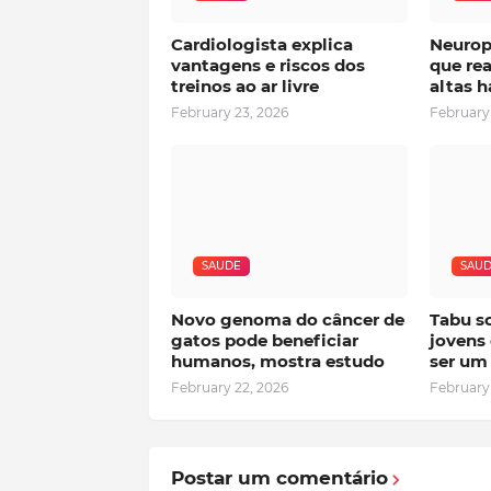
Cardiologista explica
Neurop
vantagens e riscos dos
que rea
treinos ao ar livre
altas h
February 23, 2026
February
SAUDE
SAU
Novo genoma do câncer de
Tabu s
gatos pode beneficiar
jovens
humanos, mostra estudo
ser um 
February 22, 2026
February
Postar um comentário