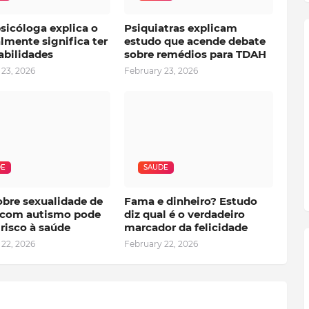
sicóloga explica o
Psiquiatras explicam
lmente significa ter
estudo que acende debate
abilidades
sobre remédios para TDAH
 23, 2026
February 23, 2026
DE
SAUDE
obre sexualidade de
Fama e dinheiro? Estudo
 com autismo pode
diz qual é o verdadeiro
risco à saúde
marcador da felicidade
 22, 2026
February 22, 2026