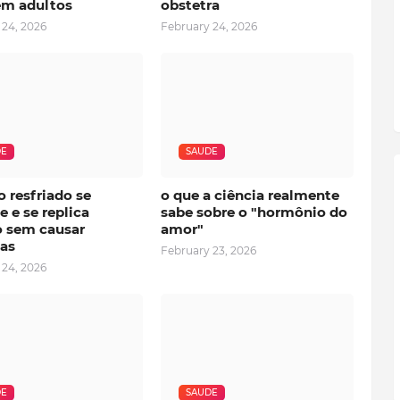
m adultos
obstetra
 24, 2026
February 24, 2026
DE
SAUDE
o resfriado se
o que a ciência realmente
 e se replica
sabe sobre o "hormônio do
 sem causar
amor"
as
February 23, 2026
 24, 2026
DE
SAUDE