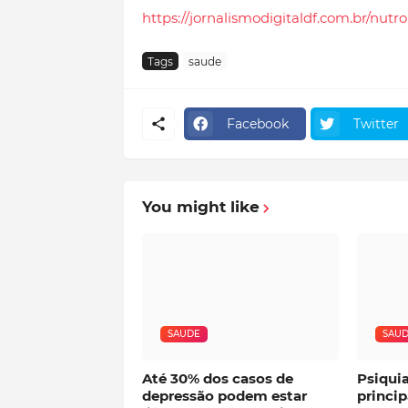
https://jornalismodigitaldf.com.br/nut
Tags
saude
Facebook
Twitter
You might like
SAUDE
SAU
Até 30% dos casos de
Psiqui
depressão podem estar
princip