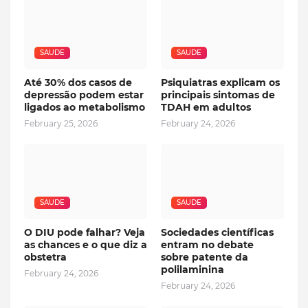
SAUDE
SAUDE
Até 30% dos casos de
Psiquiatras explicam os
depressão podem estar
principais sintomas de
ligados ao metabolismo
TDAH em adultos
February 25, 2026
February 24, 2026
SAUDE
SAUDE
O DIU pode falhar? Veja
Sociedades científicas
as chances e o que diz a
entram no debate
obstetra
sobre patente da
polilaminina
February 24, 2026
February 24, 2026