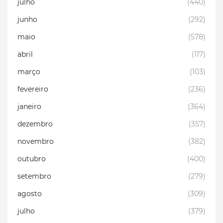
julho
(440)
junho
(292)
maio
(578)
abril
(117)
março
(103)
fevereiro
(236)
janeiro
(364)
dezembro
(357)
novembro
(382)
outubro
(400)
setembro
(279)
agosto
(309)
julho
(379)