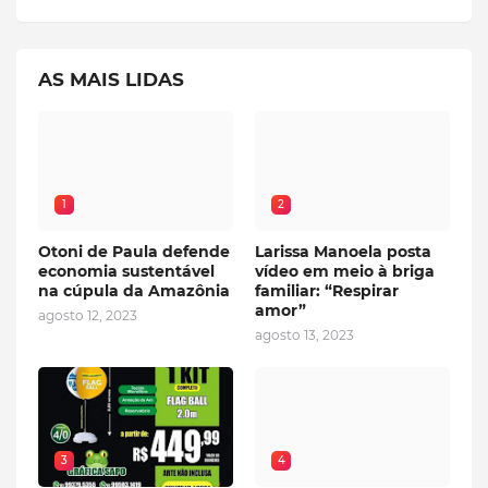
AS MAIS LIDAS
1
2
Otoni de Paula defende
Larissa Manoela posta
economia sustentável
vídeo em meio à briga
na cúpula da Amazônia
familiar: “Respirar
amor”
agosto 12, 2023
agosto 13, 2023
3
4