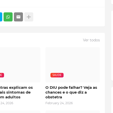
Ver todos
DE
SAUDE
atras explicam os
O DIU pode falhar? Veja as
ais sintomas de
chances e o que diz a
m adultos
obstetra
 24, 2026
February 24, 2026