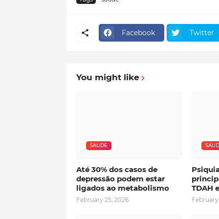
Facebook
Twitter
You might like
SAUDE
SAU
Até 30% dos casos de
Psiqui
depressão podem estar
princip
ligados ao metabolismo
TDAH e
February 25, 2026
February