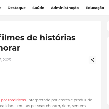
e
Destaque
Saúde
Administração
Educação
lmes de histórias
horar
, 2025
or roteiristas
, interpretado por atores e produzido
ealidade, muitas pessoas choram, riem, sentem