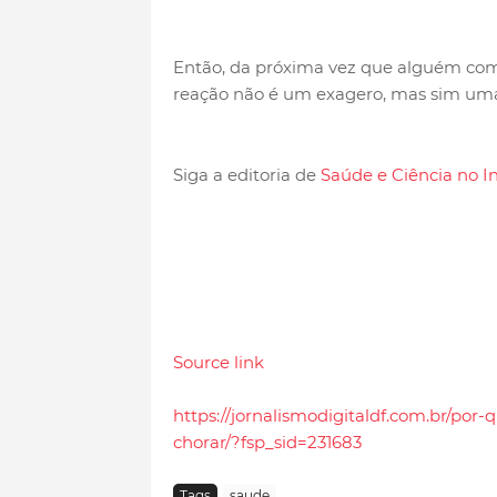
Então, da próxima vez que alguém com
reação não é um exagero, mas sim uma 
Siga a editoria de
Saúde e Ciência no I
Source link
https://jornalismodigitaldf.com.br/por
chorar/?fsp_sid=231683
Tags
saude