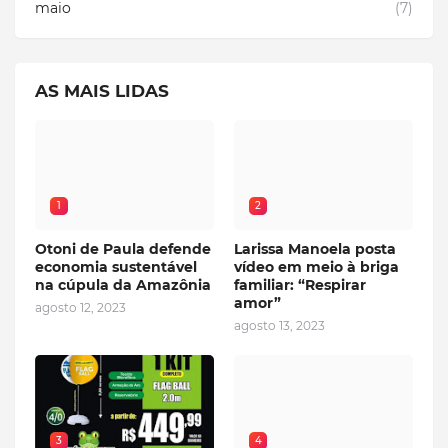
maio
(7)
AS MAIS LIDAS
1
2
Otoni de Paula defende
Larissa Manoela posta
economia sustentável
vídeo em meio à briga
na cúpula da Amazônia
familiar: “Respirar
amor”
agosto 12, 2023
agosto 13, 2023
3
4