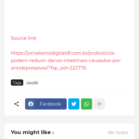
Source link
https://jornalismodigitaldf.com.br/probioticos-
podem-reduzir-danos-intestinais-causados-por-
antidepressivos/?fsp_sid=222776
Tags
saude
Facebook
You might like
Ver todos