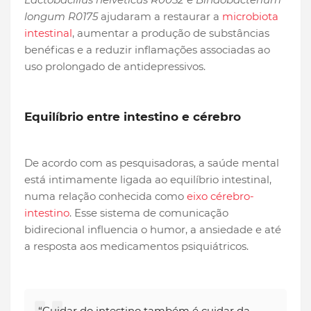
longum R0175
ajudaram a restaurar a
microbiota
intestinal
, aumentar a produção de substâncias
benéficas e a reduzir inflamações associadas ao
uso prolongado de antidepressivos.
Equilíbrio entre intestino e cérebro
De acordo com as pesquisadoras, a saúde mental
está intimamente ligada ao equilíbrio intestinal,
numa relação conhecida como
eixo cérebro-
intestino
. Esse sistema de comunicação
bidirecional influencia o humor, a ansiedade e até
a resposta aos medicamentos psiquiátricos.
“Cuidar do intestino também é cuidar da