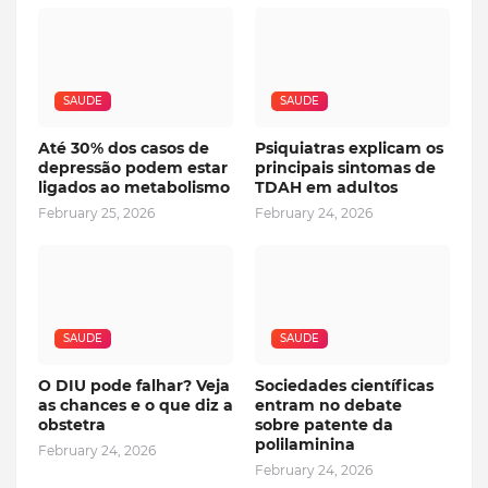
SAUDE
SAUDE
Até 30% dos casos de
Psiquiatras explicam os
depressão podem estar
principais sintomas de
ligados ao metabolismo
TDAH em adultos
February 25, 2026
February 24, 2026
SAUDE
SAUDE
O DIU pode falhar? Veja
Sociedades científicas
as chances e o que diz a
entram no debate
obstetra
sobre patente da
polilaminina
February 24, 2026
February 24, 2026