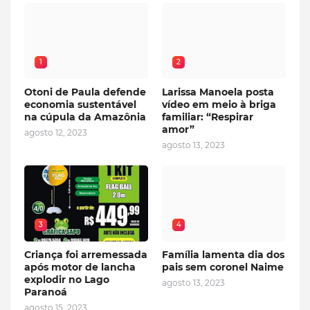
1
2
Otoni de Paula defende
Larissa Manoela posta
economia sustentável
vídeo em meio à briga
na cúpula da Amazônia
familiar: “Respirar
amor”
agosto 12, 2023
agosto 13, 2023
3
4
Criança foi arremessada
Família lamenta dia dos
após motor de lancha
pais sem coronel Naime
explodir no Lago
agosto 13, 2023
Paranoá
agosto 15, 2023