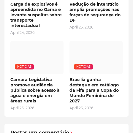
Carga de explosivos é
Redução de interstício
apreendida no Gama e
amplia promoções nas
levanta suspeitas sobre
forças de segurança do
transporte
DF
interestadual
April 23, 2026
April 24, 2026
NOTÍCIAS
NOTÍCIAS
Câmara Legislativa
Brasília ganha
promove audiência
destaque em catálogo
pública sobre acesso à
da Fifa para a Copa do
água e energia em
Mundo Feminina de
áreas rurais
2027
April 23, 2026
April 23, 2026
Postar um comentário