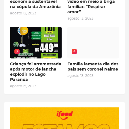
economia sustentável
vídeo em meio à briga
na cúpula da Amazônia
familiar: “Respirar
amor”
agosto 12, 2023
agosto 13, 2023
3
4
Criança foi arremessada
Família lamenta dia dos
após motor de lancha
pais sem coronel Naime
explodir no Lago
agosto 13, 2023
Paranoá
agosto 15, 2023