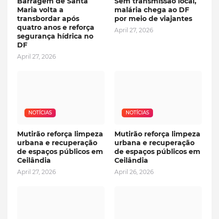
Barragem de Santa
Sem transmissão local,
Maria volta a
malária chega ao DF
transbordar após
por meio de viajantes
quatro anos e reforça
April 27, 2026
segurança hídrica no
DF
April 27, 2026
NOTÍCIAS
NOTÍCIAS
Mutirão reforça limpeza
Mutirão reforça limpeza
urbana e recuperação
urbana e recuperação
de espaços públicos em
de espaços públicos em
Ceilândia
Ceilândia
April 27, 2026
April 26, 2026