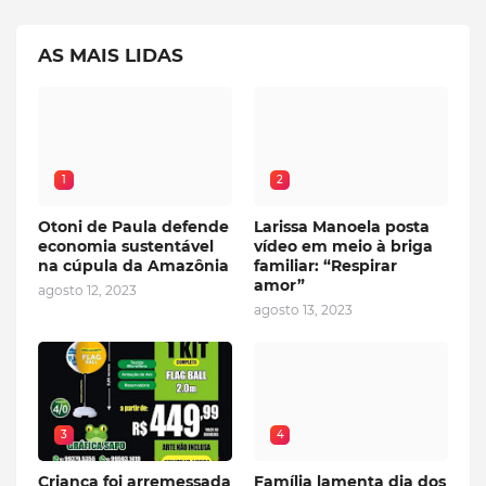
AS MAIS LIDAS
1
2
Otoni de Paula defende
Larissa Manoela posta
economia sustentável
vídeo em meio à briga
na cúpula da Amazônia
familiar: “Respirar
amor”
agosto 12, 2023
agosto 13, 2023
3
4
Criança foi arremessada
Família lamenta dia dos