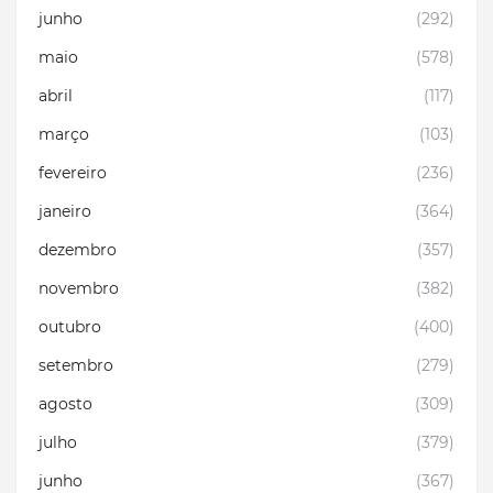
junho
(292)
maio
(578)
abril
(117)
março
(103)
fevereiro
(236)
janeiro
(364)
dezembro
(357)
novembro
(382)
outubro
(400)
setembro
(279)
agosto
(309)
julho
(379)
junho
(367)