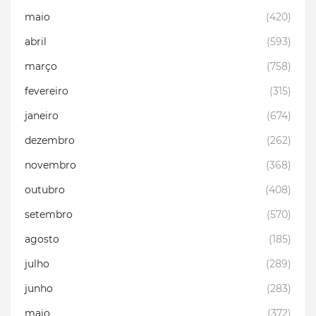
maio
(420)
abril
(593)
março
(758)
fevereiro
(315)
janeiro
(674)
dezembro
(262)
novembro
(368)
outubro
(408)
setembro
(570)
agosto
(185)
julho
(289)
junho
(283)
maio
(372)