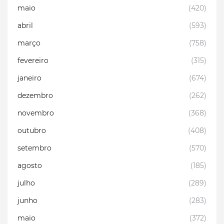
maio
(420)
abril
(593)
março
(758)
fevereiro
(315)
janeiro
(674)
dezembro
(262)
novembro
(368)
outubro
(408)
setembro
(570)
agosto
(185)
julho
(289)
junho
(283)
maio
(372)