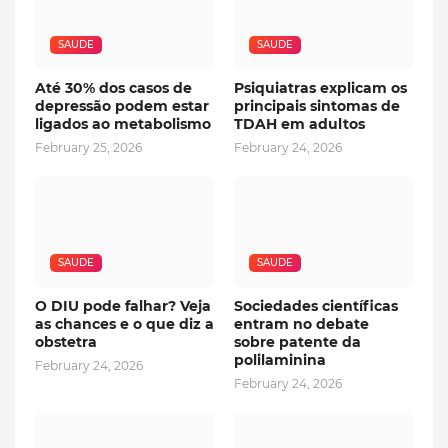
SAUDE
SAUDE
Até 30% dos casos de
Psiquiatras explicam os
depressão podem estar
principais sintomas de
ligados ao metabolismo
TDAH em adultos
February 25, 2026
February 24, 2026
SAUDE
SAUDE
O DIU pode falhar? Veja
Sociedades científicas
as chances e o que diz a
entram no debate
obstetra
sobre patente da
polilaminina
February 24, 2026
February 24, 2026