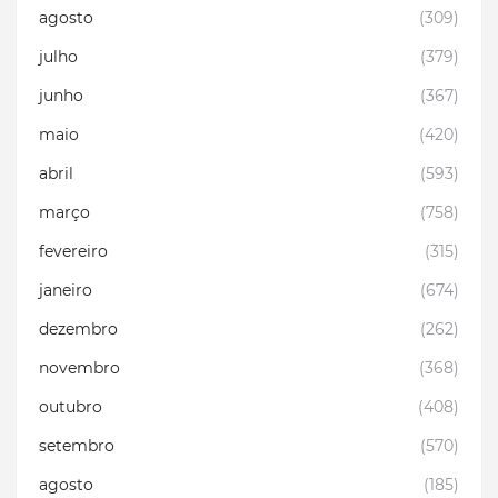
agosto
(309)
julho
(379)
junho
(367)
maio
(420)
abril
(593)
março
(758)
fevereiro
(315)
janeiro
(674)
dezembro
(262)
novembro
(368)
outubro
(408)
setembro
(570)
agosto
(185)