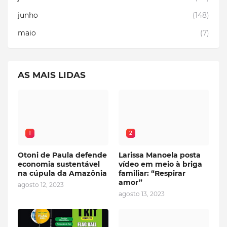
junho
(148)
maio
(7)
AS MAIS LIDAS
1
2
Otoni de Paula defende
Larissa Manoela posta
economia sustentável
vídeo em meio à briga
na cúpula da Amazônia
familiar: “Respirar
amor”
agosto 12, 2023
agosto 13, 2023