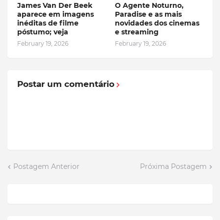
James Van Der Beek
O Agente Noturno,
aparece em imagens
Paradise e as mais
inéditas de filme
novidades dos cinemas
póstumo; veja
e streaming
February 19, 2026
February 19, 2026
Postar um comentário
Postagem Anterior
Próxima Postagem