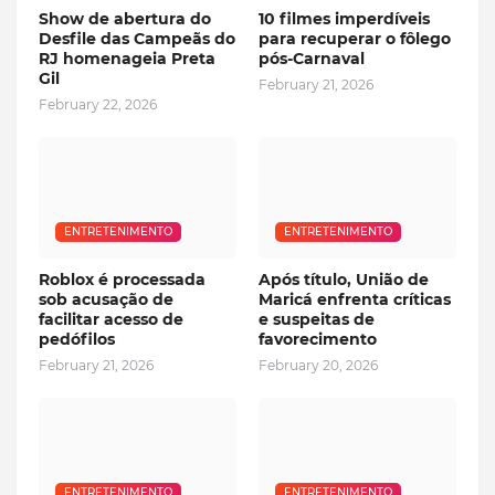
Show de abertura do
10 filmes imperdíveis
Desfile das Campeãs do
para recuperar o fôlego
RJ homenageia Preta
pós-Carnaval
Gil
February 21, 2026
February 22, 2026
ENTRETENIMENTO
ENTRETENIMENTO
Roblox é processada
Após título, União de
sob acusação de
Maricá enfrenta críticas
facilitar acesso de
e suspeitas de
pedófilos
favorecimento
February 21, 2026
February 20, 2026
ENTRETENIMENTO
ENTRETENIMENTO