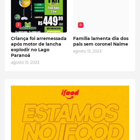
3
4
Criança foi arremessada
Família lamenta dia dos
após motor de lancha
pais sem coronel Naime
explodir no Lago
agosto 13, 2023
Paranoá
agosto 15, 2023