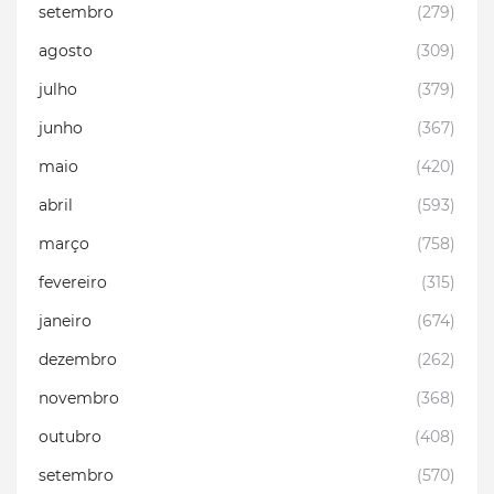
setembro
(279)
agosto
(309)
julho
(379)
junho
(367)
maio
(420)
abril
(593)
março
(758)
fevereiro
(315)
janeiro
(674)
dezembro
(262)
novembro
(368)
outubro
(408)
setembro
(570)