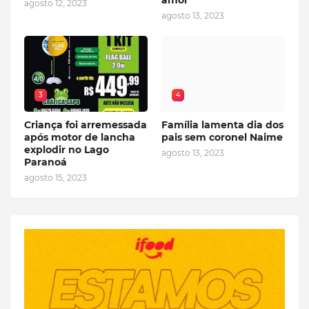
amor”
agosto 12, 2023
agosto 13, 2023
3
4
Criança foi arremessada
Família lamenta dia dos
após motor de lancha
pais sem coronel Naime
explodir no Lago
agosto 13, 2023
Paranoá
agosto 15, 2023