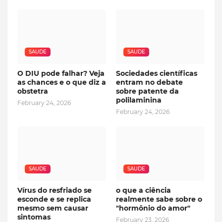
SAUDE
SAUDE
O DIU pode falhar? Veja
Sociedades científicas
as chances e o que diz a
entram no debate
obstetra
sobre patente da
polilaminina
February 24, 2026
February 24, 2026
SAUDE
SAUDE
Vírus do resfriado se
o que a ciência
esconde e se replica
realmente sabe sobre o
mesmo sem causar
"hormônio do amor"
sintomas
February 23, 2026