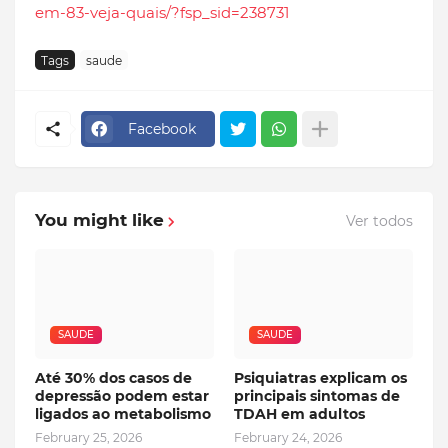
em-83-veja-quais/?fsp_sid=238731
Tags
saude
Facebook
You might like
Ver todos
SAUDE
SAUDE
Até 30% dos casos de
Psiquiatras explicam os
depressão podem estar
principais sintomas de
ligados ao metabolismo
TDAH em adultos
February 25, 2026
February 24, 2026