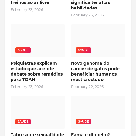
treinos ao ar livre
significa ter altas
habilidades
February 23, 2026
February 23, 2026
SAUDE
SAUDE
Psiquiatras explicam
Novo genoma do
estudo que acende
câncer de gatos pode
debate sobre remédios
beneficiar humanos,
para TDAH
mostra estudo
February 23, 2026
February 22, 2026
SAUDE
SAUDE
Tabu sobre sexualidade
Fama e dinheiro?