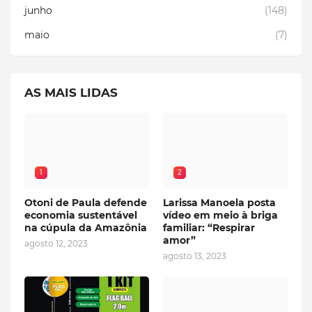
junho
(148)
maio
(7)
AS MAIS LIDAS
1
2
Otoni de Paula defende
Larissa Manoela posta
economia sustentável
vídeo em meio à briga
na cúpula da Amazônia
familiar: “Respirar
amor”
agosto 12, 2023
agosto 13, 2023