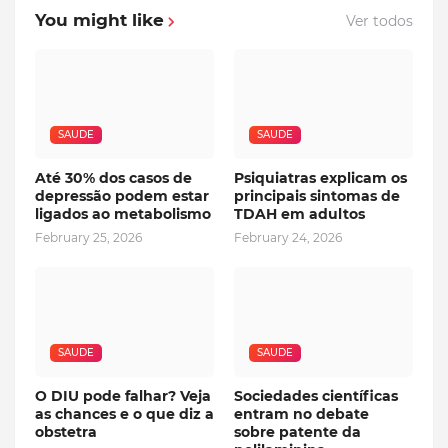
You might like
Ver todos
SAUDE
SAUDE
Até 30% dos casos de
Psiquiatras explicam os
depressão podem estar
principais sintomas de
ligados ao metabolismo
TDAH em adultos
February 25, 2026
February 24, 2026
SAUDE
SAUDE
O DIU pode falhar? Veja
Sociedades científicas
as chances e o que diz a
entram no debate
obstetra
sobre patente da