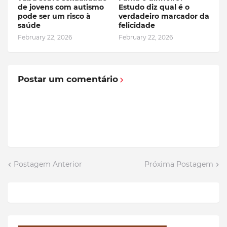
de jovens com autismo
Estudo diz qual é o
pode ser um risco à
verdadeiro marcador da
saúde
felicidade
February 22, 2026
February 22, 2026
Postar um comentário
Postagem Anterior
Próxima Postagem