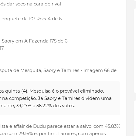
ós dar soco na cara de rival
4 de 6
5 de 6
17
6 de
a quinta (4), Mesquisa é o provável eliminado,
r na competição. Já Saory e Tamires dividem uma
nte, 39,27% e 36,22% dos votos.
ista e affair de Dudu parece estar a salvo, com 45.83%
cia com 29.16% e, por fim, Tamires, com apenas