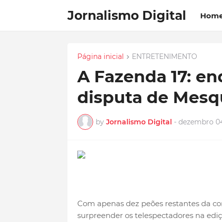
Jornalismo Digital
Hom
Página inicial
ENTRETENIMENTO
A Fazenda 17: en
disputa de Mesqu
by
Jornalismo Digital
-
dezembro 04
Com apenas dez peões restantes da co
surpreender os telespectadores na ediçã