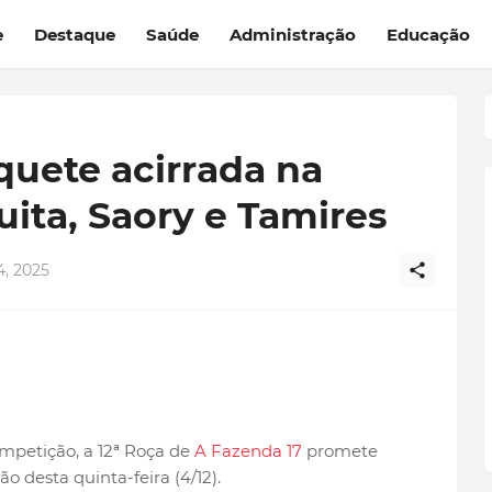
e
Destaque
Saúde
Administração
Educação
quete acirrada na
ita, Saory e Tamires
, 2025
mpetição, a 12ª Roça de
A Fazenda 17
promete
o desta quinta-feira (4/12).