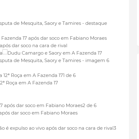
1 de 6
12ª Roça em A Fazenda 17
2 de 6
 após dar soco em Fabiano Moraes
3