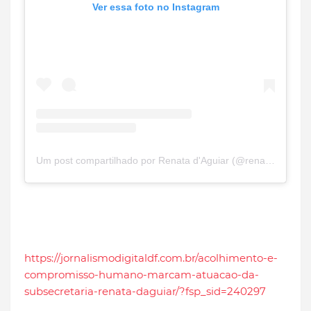
Ver essa foto no Instagram
Um post compartilhado por Renata d'Aguiar (@renatadaguiardf)
https://jornalismodigitaldf.com.br/acolhimento-e-
compromisso-humano-marcam-atuacao-da-
subsecretaria-renata-daguiar/?fsp_sid=240297