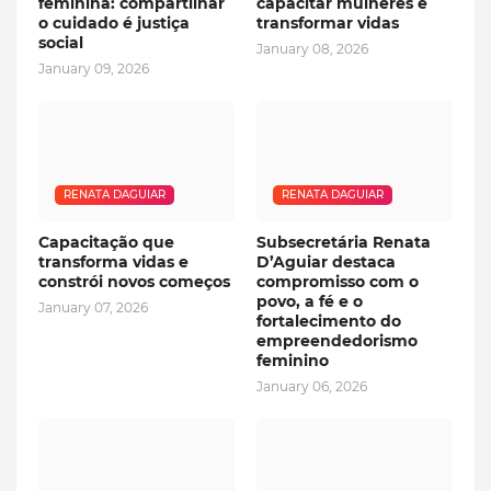
feminina: compartilhar
capacitar mulheres é
o cuidado é justiça
transformar vidas
social
January 08, 2026
January 09, 2026
RENATA DAGUIAR
RENATA DAGUIAR
Capacitação que
Subsecretária Renata
transforma vidas e
D’Aguiar destaca
constrói novos começos
compromisso com o
povo, a fé e o
January 07, 2026
fortalecimento do
empreendedorismo
feminino
January 06, 2026