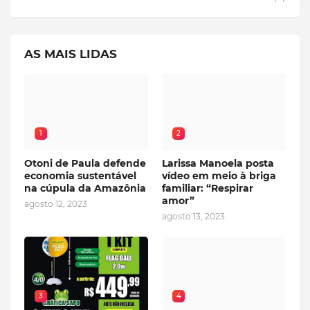
AS MAIS LIDAS
1
2
Otoni de Paula defende
Larissa Manoela posta
economia sustentável
vídeo em meio à briga
na cúpula da Amazônia
familiar: “Respirar
amor”
agosto 12, 2023
agosto 13, 2023
3
4