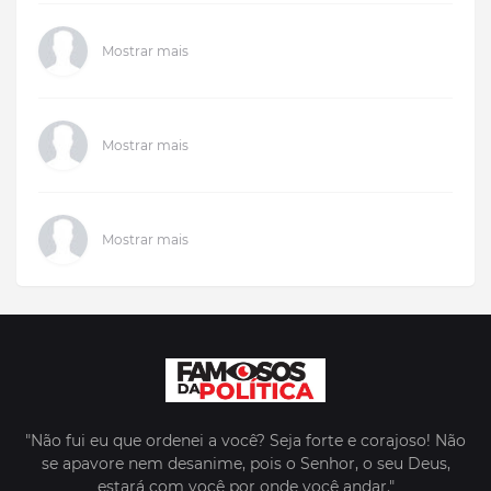
Mostrar mais
Mostrar mais
Mostrar mais
"Não fui eu que ordenei a você? Seja forte e corajoso! Não
se apavore nem desanime, pois o Senhor, o seu Deus,
estará com você por onde você andar."