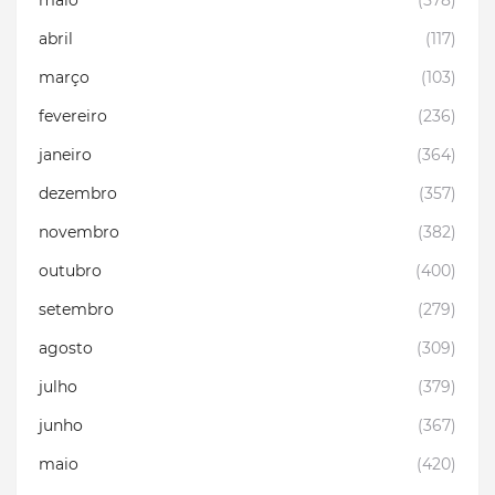
maio
(578)
abril
(117)
março
(103)
fevereiro
(236)
janeiro
(364)
dezembro
(357)
novembro
(382)
outubro
(400)
setembro
(279)
agosto
(309)
julho
(379)
junho
(367)
maio
(420)