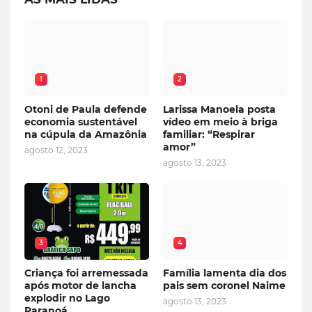
1
2
Otoni de Paula defende
Larissa Manoela posta
economia sustentável
vídeo em meio à briga
na cúpula da Amazônia
familiar: “Respirar
amor”
agosto 12, 2023
agosto 13, 2023
3
4
Criança foi arremessada
Família lamenta dia dos
após motor de lancha
pais sem coronel Naime
explodir no Lago
agosto 13, 2023
Paranoá