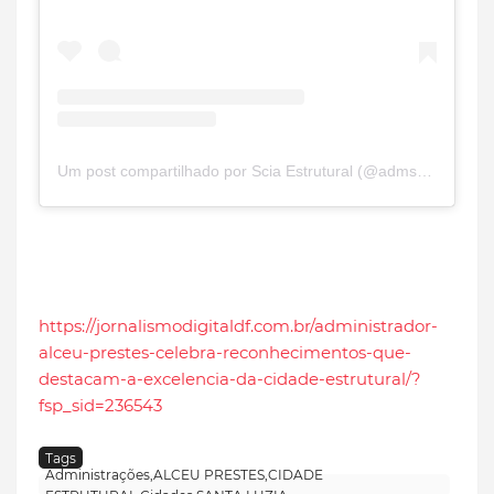
Um post compartilhado por Scia Estrutural (@admscia)
https://jornalismodigitaldf.com.br/administrador-
alceu-prestes-celebra-reconhecimentos-que-
destacam-a-excelencia-da-cidade-estrutural/?
fsp_sid=236543
Tags
Administrações,ALCEU PRESTES,CIDADE