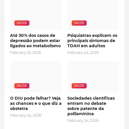
SAUDE
SAUDE
Até 30% dos casos de
Psiquiatras explicam os
depressão podem estar
principais sintomas de
ligados ao metabolismo
TDAH em adultos
February 25, 2026
February 24, 2026
SAUDE
SAUDE
O DIU pode falhar? Veja
Sociedades científicas
as chances e o que diz a
entram no debate
obstetra
sobre patente da
polilaminina
February 24, 2026
February 24, 2026