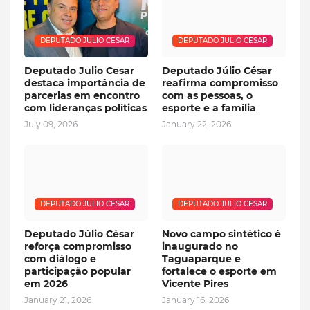
DEPUTADO JULIO CESAR
DEPUTADO JULIO CESAR
Deputado Julio Cesar
Deputado Júlio César
destaca importância de
reafirma compromisso
parcerias em encontro
com as pessoas, o
com lideranças políticas
esporte e a família
July 09, 2026
January 22, 2026
DEPUTADO JULIO CESAR
DEPUTADO JULIO CESAR
Deputado Júlio César
Novo campo sintético é
reforça compromisso
inaugurado no
com diálogo e
Taguaparque e
participação popular
fortalece o esporte em
em 2026
Vicente Pires
January 21, 2026
January 16, 2026