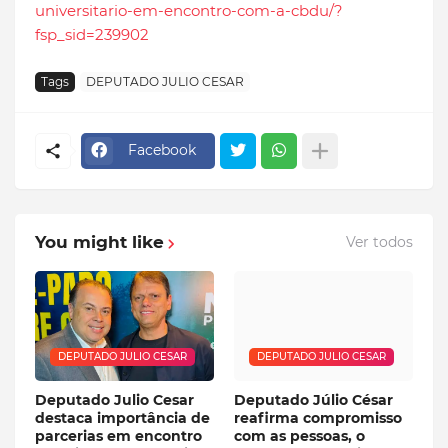
universitario-em-encontro-com-a-cbdu/?
fsp_sid=239902
Tags
DEPUTADO JULIO CESAR
Facebook
You might like
Ver todos
DEPUTADO JULIO CESAR
DEPUTADO JULIO CESAR
Deputado Julio Cesar
Deputado Júlio César
destaca importância de
reafirma compromisso
parcerias em encontro
com as pessoas, o