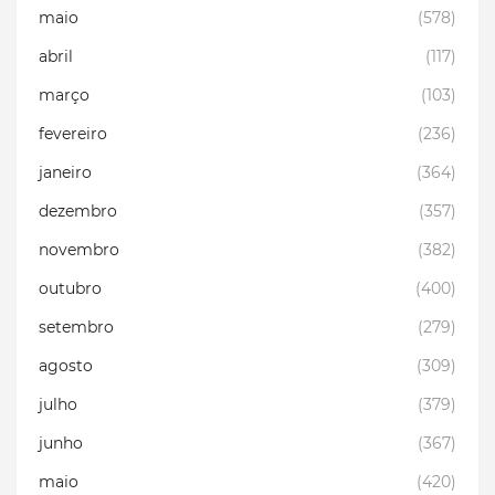
maio
(578)
abril
(117)
março
(103)
fevereiro
(236)
janeiro
(364)
dezembro
(357)
novembro
(382)
outubro
(400)
setembro
(279)
agosto
(309)
julho
(379)
junho
(367)
maio
(420)