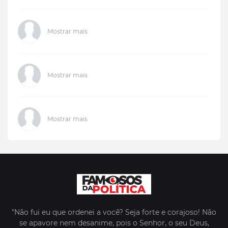
Mostrar mais
Mostrar mais
Mostrar mais
"Não fui eu que ordenei a você? Seja forte e corajoso! Não
se apavore nem desanime, pois o Senhor, o seu Deus,