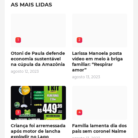
AS MAIS LIDAS
1
2
Otoni de Paula defende
Larissa Manoela posta
economia sustentável
vídeo em meio à briga
na cúpula da Amazônia
familiar: “Respirar
amor”
agosto 12, 2023
agosto 13, 2023
3
4
Criança foi arremessada
Família lamenta dia dos
após motor de lancha
pais sem coronel Naime
explodir no Lago