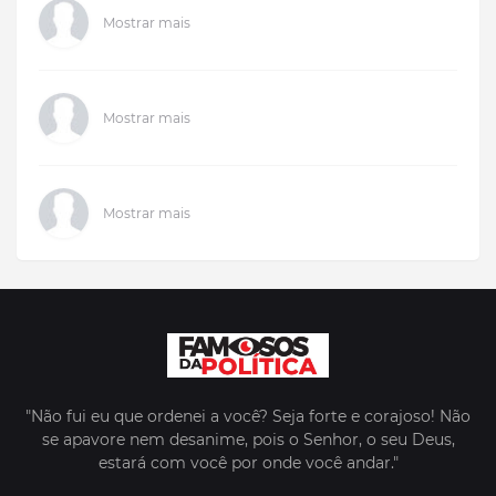
Mostrar mais
Mostrar mais
Mostrar mais
"Não fui eu que ordenei a você? Seja forte e corajoso! Não
se apavore nem desanime, pois o Senhor, o seu Deus,
estará com você por onde você andar."