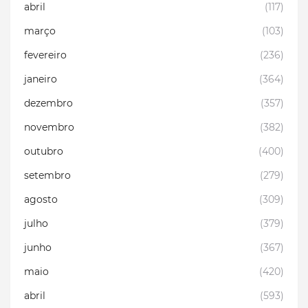
abril
(117)
março
(103)
fevereiro
(236)
janeiro
(364)
dezembro
(357)
novembro
(382)
outubro
(400)
setembro
(279)
agosto
(309)
julho
(379)
junho
(367)
maio
(420)
abril
(593)