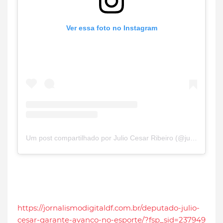
Ver essa foto no Instagram
Um post compartilhado por Julio Cesar Ribeiro (@juliocesarribeiro)
https://jornalismodigitaldf.com.br/deputado-julio-
cesar-garante-avanco-no-esporte/?fsp_sid=237949