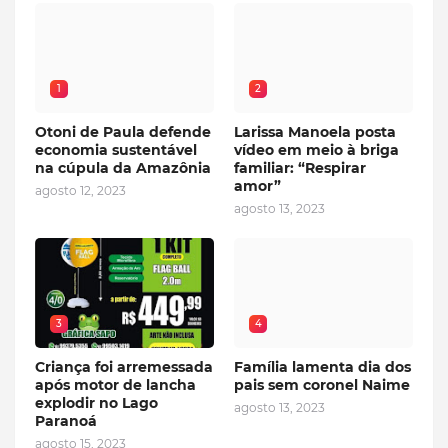
1
2
Otoni de Paula defende
Larissa Manoela posta
economia sustentável
vídeo em meio à briga
na cúpula da Amazônia
familiar: “Respirar
amor”
agosto 12, 2023
agosto 13, 2023
3
4
Criança foi arremessada
Família lamenta dia dos
após motor de lancha
pais sem coronel Naime
explodir no Lago
agosto 13, 2023
Paranoá
agosto 15, 2023