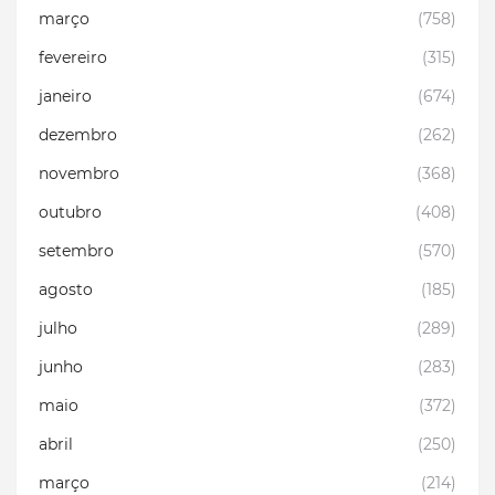
março
(758)
fevereiro
(315)
janeiro
(674)
dezembro
(262)
novembro
(368)
outubro
(408)
setembro
(570)
agosto
(185)
julho
(289)
junho
(283)
maio
(372)
abril
(250)
março
(214)