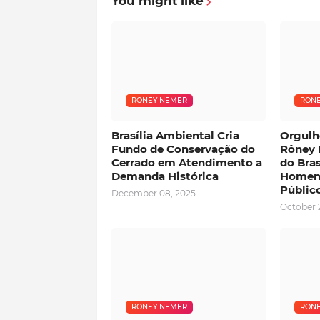
You might like
RONEY NEMER
RONE
Brasília Ambiental Cria
Orgulh
Fundo de Conservação do
Rôney 
Cerrado em Atendimento a
do Bras
Demanda Histórica
Homena
Públic
December 08, 2025
October 
RONEY NEMER
RONE