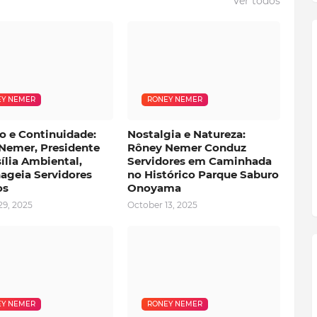
Ver todos
Y NEMER
RONEY NEMER
o e Continuidade:
Nostalgia e Natureza:
Nemer, Presidente
Rôney Nemer Conduz
ília Ambiental,
Servidores em Caminhada
geia Servidores
no Histórico Parque Saburo
os
Onoyama
29, 2025
October 13, 2025
Y NEMER
RONEY NEMER