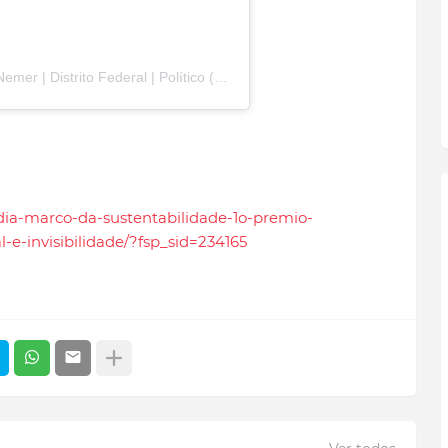
Uma publicação compartilhada por Rôney Nemer | Distrito Federal | Político (@roneynemerdf)
sedia-marco-da-sustentabilidade-1o-premio-
-e-invisibilidade/?fsp_sid=234165