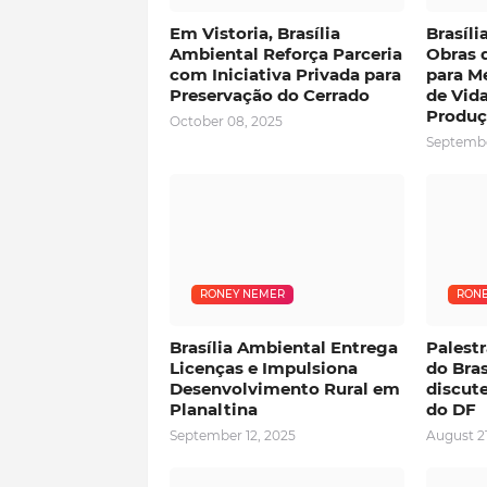
Em Vistoria, Brasília
Brasíl
Ambiental Reforça Parceria
Obras d
com Iniciativa Privada para
para M
Preservação do Cerrado
de Vid
Produç
October 08, 2025
Septembe
RONEY NEMER
RONE
Brasília Ambiental Entrega
Palest
Licenças e Impulsiona
do Bras
Desenvolvimento Rural em
discute
Planaltina
do DF
September 12, 2025
August 21