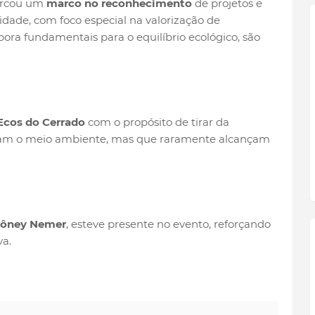
marcou um
marco no reconhecimento
de projetos e
lidade, com foco especial na valorização de
ra fundamentais para o equilíbrio ecológico, são
 Ecos do Cerrado
com o propósito de tirar da
tentam o meio ambiente, mas que raramente alcançam
 Rôney Nemer
, esteve presente no evento, reforçando
va.