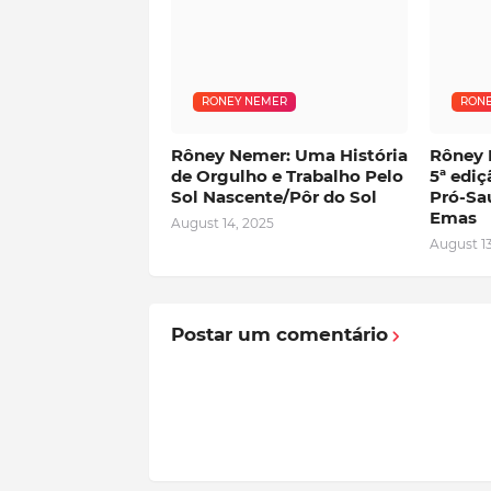
RONEY NEMER
RONE
Rôney Nemer: Uma História
Rôney 
de Orgulho e Trabalho Pelo
5ª edi
Sol Nascente/Pôr do Sol
Pró-Sa
Emas
August 14, 2025
August 13
Postar um comentário