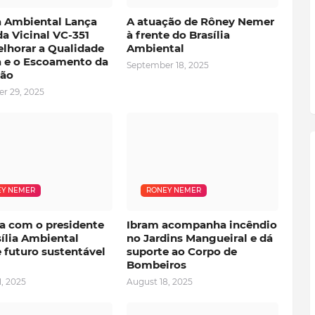
ia Ambiental Lança
A atuação de Rôney Nemer
a Vicinal VC-351
à frente do Brasília
elhorar a Qualidade
Ambiental
a e o Escoamento da
September 18, 2025
ão
r 29, 2025
Y NEMER
RONEY NEMER
ra com o presidente
Ibram acompanha incêndio
ília Ambiental
no Jardins Mangueiral e dá
 futuro sustentável
suporte ao Corpo de
Bombeiros
, 2025
August 18, 2025