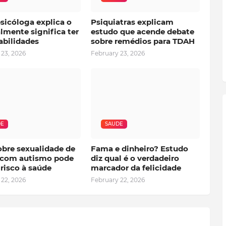
sicóloga explica o
Psiquiatras explicam
lmente significa ter
estudo que acende debate
abilidades
sobre remédios para TDAH
 23, 2026
February 23, 2026
DE
SAUDE
obre sexualidade de
Fama e dinheiro? Estudo
 com autismo pode
diz qual é o verdadeiro
risco à saúde
marcador da felicidade
 22, 2026
February 22, 2026