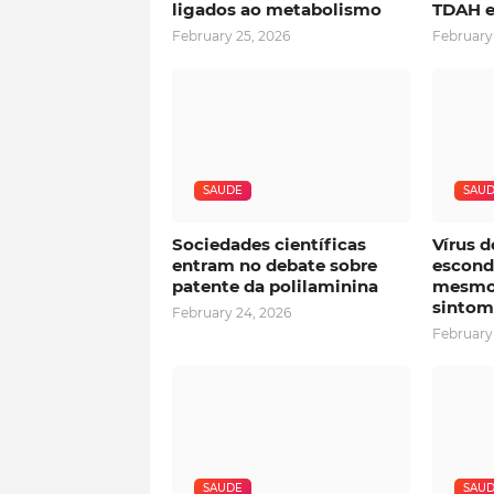
ligados ao metabolismo
TDAH e
February 25, 2026
February
SAUDE
SAU
Sociedades científicas
Vírus d
entram no debate sobre
esconde
patente da polilaminina
mesmo
sintom
February 24, 2026
February
SAUDE
SAU