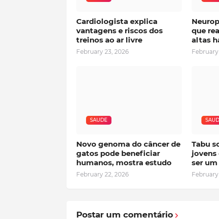
Cardiologista explica
Neurop
vantagens e riscos dos
que rea
treinos ao ar livre
altas h
February 23, 2026
February
SAUDE
SAU
Novo genoma do câncer de
Tabu s
gatos pode beneficiar
jovens
humanos, mostra estudo
ser um 
February 22, 2026
February
Postar um comentário