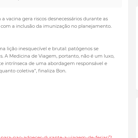
 vacina gera riscos desnecessários durante as
s com a inclusão da imunização no planejamento.
 lição inesquecível e brutal: patógenos se
 A Medicina de Viagem, portanto, não é um luxo,
e intrínseca de uma abordagem responsável e
uanto coletiva”, finaliza Bon.
as-para-nao-adoecer-durante-a-viagem-de-ferias/?