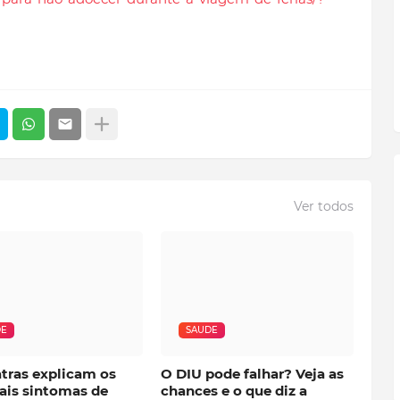
Ver todos
DE
SAUDE
atras explicam os
O DIU pode falhar? Veja as
ais sintomas de
chances e o que diz a