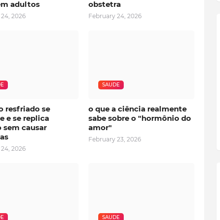
m adultos
obstetra
 24, 2026
February 24, 2026
DE
SAUDE
o resfriado se
o que a ciência realmente
 e se replica
sabe sobre o "hormônio do
 sem causar
amor"
as
February 23, 2026
 24, 2026
DE
SAUDE