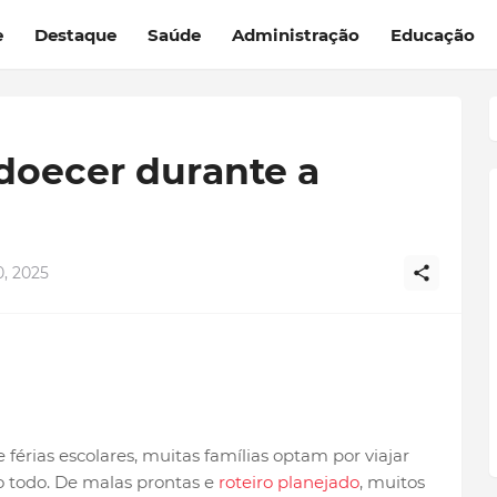
e
Destaque
Saúde
Administração
Educação
doecer durante a
, 2025
férias escolares, muitas famílias optam por viajar
o todo. De malas prontas e
roteiro planejado
, muitos