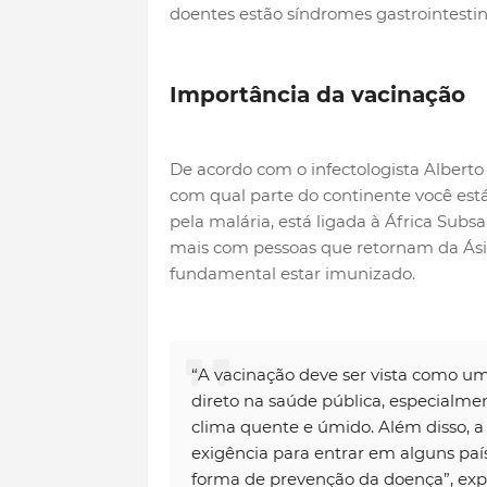
doentes estão síndromes gastrointestina
Importância da vacinação
De acordo com o infectologista Albert
com qual parte do continente você está
pela malária, está ligada à África Sub
mais com pessoas que retornam da Ásia
fundamental estar imunizado.
“A vacinação deve ser vista como u
direto na saúde pública, especialmen
clima quente e úmido. Além disso, 
exigência para entrar em alguns paí
forma de prevenção da doença”, expli