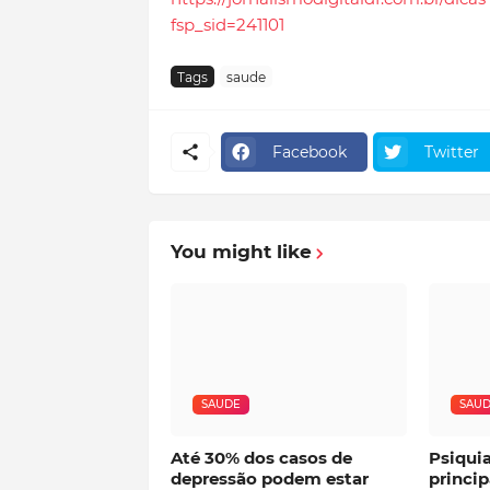
fsp_sid=241101
Tags
saude
Facebook
Twitter
You might like
SAUDE
SAU
Até 30% dos casos de
Psiqui
depressão podem estar
princip