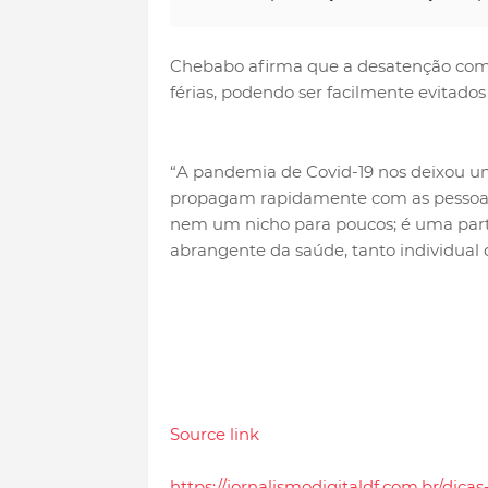
Chebabo afirma que a desatenção com a
férias, podendo ser facilmente evitado
“A pandemia de Covid-19 nos deixou uma
propagam rapidamente com as pessoas.
nem um nicho para poucos; é uma part
abrangente da saúde, tanto individual q
Source link
https://jornalismodigitaldf.com.br/dic