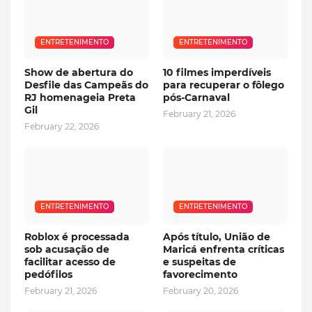
ENTRETENIMENTO
ENTRETENIMENTO
Show de abertura do
10 filmes imperdíveis
Desfile das Campeãs do
para recuperar o fôlego
RJ homenageia Preta
pós-Carnaval
Gil
February 21, 2026
February 22, 2026
ENTRETENIMENTO
ENTRETENIMENTO
Roblox é processada
Após título, União de
sob acusação de
Maricá enfrenta críticas
facilitar acesso de
e suspeitas de
pedófilos
favorecimento
February 21, 2026
February 20, 2026