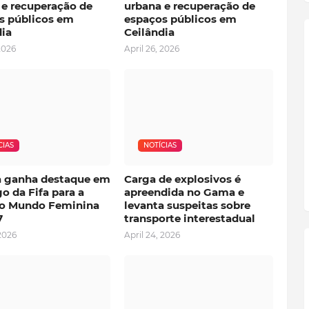
 e recuperação de
urbana e recuperação de
s públicos em
espaços públicos em
dia
Ceilândia
2026
April 26, 2026
CIAS
NOTÍCIAS
ia ganha destaque em
Carga de explosivos é
o da Fifa para a
apreendida no Gama e
o Mundo Feminina
levanta suspeitas sobre
7
transporte interestadual
 2026
April 24, 2026