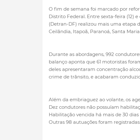
O fim de semana foi marcado por reforç
Distrito Federal. Entre sexta-feira (12
(Detran-DF) realizou mais uma etapa 
Ceilândia, Itapoã, Paranoá, Santa Maria
Durante as abordagens, 992 condutores
balanço aponta que 61 motoristas foram
deles apresentaram concentração alcoó
crime de trânsito, e acabaram conduzid
Além da embriaguez ao volante, os agen
Dez condutores não possuíam habilitaç
Habilitação vencida há mais de 30 dias
Outras 98 autuações foram registradas p