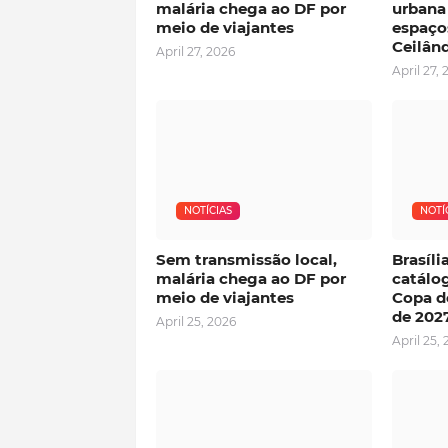
malária chega ao DF por
urbana
meio de viajantes
espaço
Ceilân
April 27, 2026
April 27, 
NOTÍCIAS
NOTÍ
Sem transmissão local,
Brasíl
malária chega ao DF por
catálog
meio de viajantes
Copa d
de 202
April 25, 2026
April 25,