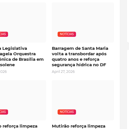
CIAS
NOTÍCIAS
 Legislativa
Barragem de Santa Maria
geia Orquestra
volta a transbordar após
nica de Brasília em
quatro anos e reforça
 solene
segurança hídrica no DF
2026
April 27, 2026
CIAS
NOTÍCIAS
o reforça limpeza
Mutirão reforça limpeza