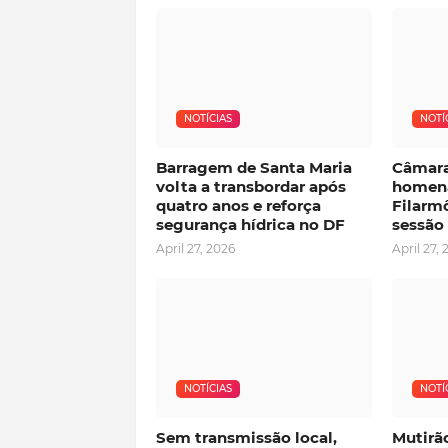
NOTÍCIAS
NOTÍ
Barragem de Santa Maria
Câmara
volta a transbordar após
homena
quatro anos e reforça
Filarmô
segurança hídrica no DF
sessão
April 27, 2026
April 27, 
NOTÍCIAS
NOTÍ
Sem transmissão local,
Mutirã