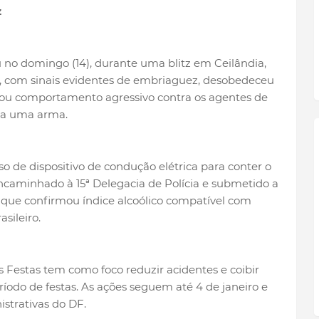
z
 no domingo (14), durante uma blitz em Ceilândia,
, com sinais evidentes de embriaguez, desobedeceu
tou comportamento agressivo contra os agentes de
ria uma arma.
uso de dispositivo de condução elétrica para conter o
 encaminhado à 15ª Delegacia de Polícia e submetido a
 que confirmou índice alcoólico compatível com
sileiro.
Festas tem como foco reduzir acidentes e coibir
odo de festas. As ações seguem até 4 de janeiro e
strativas do DF.