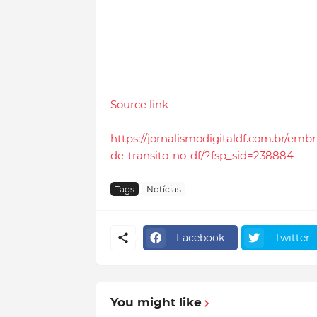
Source link
https://jornalismodigitaldf.com.br/em
de-transito-no-df/?fsp_sid=238884
Tags
Notícias
Facebook
Twitter
You might like