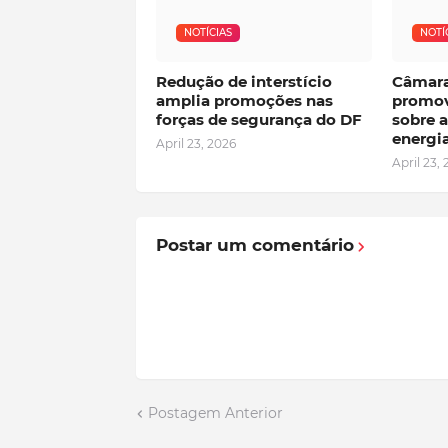
NOTÍCIAS
NOTÍ
Redução de interstício
Câmara
amplia promoções nas
promov
forças de segurança do DF
sobre a
energia
April 23, 2026
April 23,
Postar um comentário
Postagem Anterior