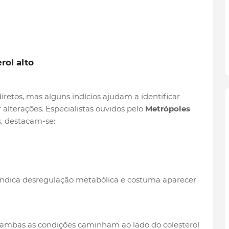
rol alto
iretos, mas alguns indícios ajudam a identificar
lterações. Especialistas ouvidos pelo
Metrópoles
es, destacam-se:
ndica desregulação metabólica e costuma aparecer
 ambas as condições caminham ao lado do colesterol