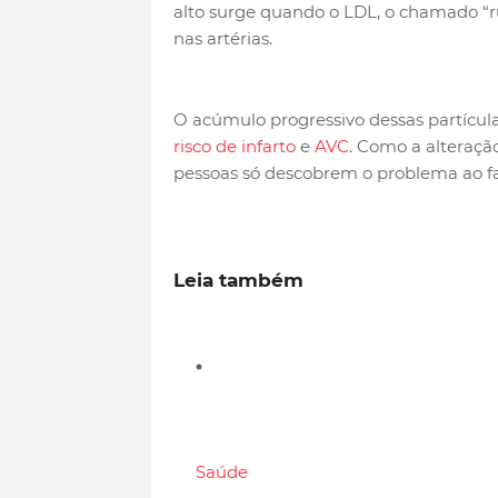
alto surge quando o LDL, o chamado “
nas artérias.
O acúmulo progressivo dessas partícul
risco de infarto
e
AVC
. Como a alteraç
pessoas só descobrem o problema ao fa
Leia também
Saúde