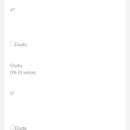
4º
Dudu
0% (0 votos)
5º