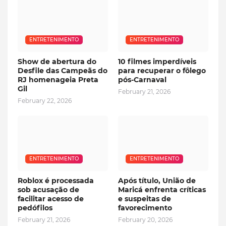
ENTRETENIMENTO
ENTRETENIMENTO
Show de abertura do
10 filmes imperdíveis
Desfile das Campeãs do
para recuperar o fôlego
RJ homenageia Preta
pós-Carnaval
Gil
February 21, 2026
February 22, 2026
ENTRETENIMENTO
ENTRETENIMENTO
Roblox é processada
Após título, União de
sob acusação de
Maricá enfrenta críticas
facilitar acesso de
e suspeitas de
pedófilos
favorecimento
February 21, 2026
February 20, 2026