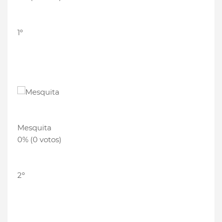
1º
Mesquita
0% (0 votos)
2º