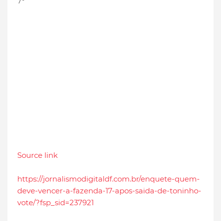
7º
Source link
https://jornalismodigitaldf.com.br/enquete-quem-
deve-vencer-a-fazenda-17-apos-saida-de-toninho-
vote/?fsp_sid=237921