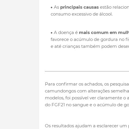
As
principais causas
estão relacion
consumo excessivo de álcool.
A doença é
mais comum em mulhe
favorece o acúmulo de gordura no f
e até crianças também podem desen
Para confirmar os achados, os pesquis
camundongos com alterações semelhan
modelos, foi possível ver claramente 
do FGF21 no sangue e o acúmulo de g
Os resultados ajudam a esclarecer um p