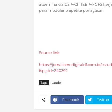
atuem na via G3P–ChREBP–FGF21, seja p
para modular o apetite por açúcar.
Source link
https://jornalismodigitaldf.com.br/es
fsp_sid=240392
Tags
saude
Facebook
Twitter