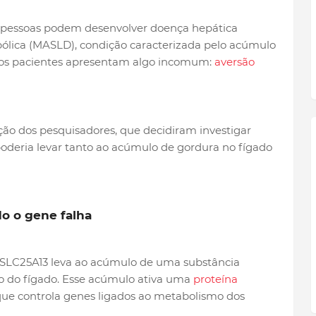
 pessoas podem desenvolver doença hepática
ólica (MASLD), condição caracterizada pelo acúmulo
itos pacientes apresentam algo incomum:
aversão
ção dos pesquisadores, que decidiram investigar
eria levar tanto ao acúmulo de gordura no fígado
o o gene falha
 SLC25A13 leva ao acúmulo de uma substância
ro do fígado. Esse acúmulo ativa uma
proteína
que controla genes ligados ao metabolismo dos