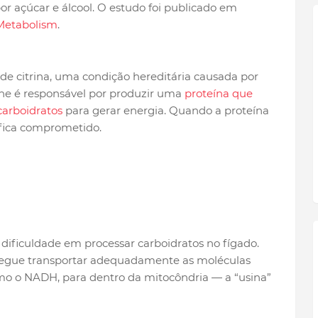
r açúcar e álcool. O estudo foi publicado em
Metabolism
.
 de citrina, uma condição hereditária causada por
ne é responsável por produzir uma
proteína que
carboidratos
para gerar energia. Quando a proteína
 fica comprometido.
 dificuldade em processar carboidratos no fígado.
nsegue transportar adequadamente as moléculas
mo o NADH, para dentro da mitocôndria — a “usina”