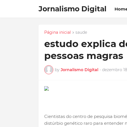
Jornalismo Digital
Hom
Página inicial
saude
estudo explica 
pessoas magras
by
Jornalismo Digital
-
dezembro 18
Cientistas do centro de pesquisa biom
distúrbio genético raro para entende