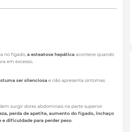
?
 no fígado,
a esteatose hepática
acontece quando
ra em excesso.
stuma ser silenciosa
e não apresenta sintomas
em surgir dores abdominais na parte superior
eza, perda de apetite, aumento do fígado, inchaço
e e dificuldade para perder peso
.