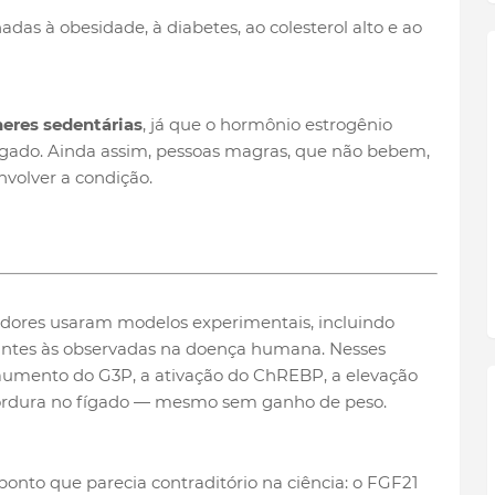
adas à obesidade, à diabetes, ao colesterol alto e ao
res sedentárias
, já que o hormônio estrogênio
ígado. Ainda assim, pessoas magras, que não bebem,
volver a condição.
adores usaram modelos experimentais, incluindo
tes às observadas na doença humana. Nesses
o aumento do G3P, a ativação do ChREBP, a elevação
ordura no fígado — mesmo sem ganho de peso.
onto que parecia contraditório na ciência: o FGF21