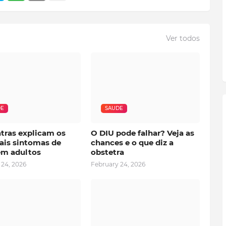
Ver todos
DE
SAUDE
atras explicam os
O DIU pode falhar? Veja as
ais sintomas de
chances e o que diz a
m adultos
obstetra
 24, 2026
February 24, 2026