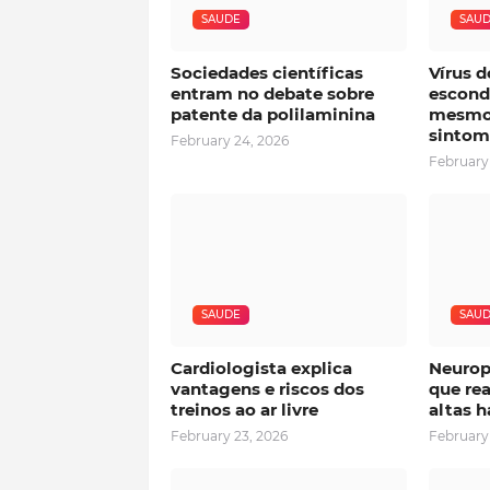
SAUDE
SAU
Sociedades científicas
Vírus d
entram no debate sobre
esconde
patente da polilaminina
mesmo
sintom
February 24, 2026
February
SAUDE
SAU
Cardiologista explica
Neurop
vantagens e riscos dos
que rea
treinos ao ar livre
altas h
February 23, 2026
February