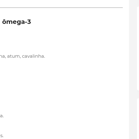
e ômega-3
ha, atum, cavalinha.
a.
s.