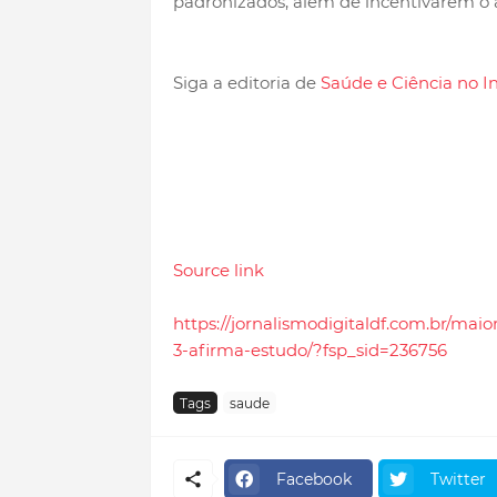
padronizados, além de incentivarem o a
Siga a editoria de
Saúde e Ciência no I
Source link
https://jornalismodigitaldf.com.br/m
3-afirma-estudo/?fsp_sid=236756
Tags
saude
Facebook
Twitter