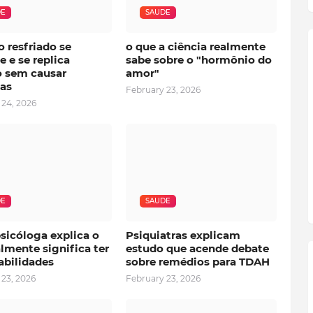
DE
SAUDE
o resfriado se
o que a ciência realmente
 e se replica
sabe sobre o "hormônio do
 sem causar
amor"
as
February 23, 2026
 24, 2026
DE
SAUDE
sicóloga explica o
Psiquiatras explicam
lmente significa ter
estudo que acende debate
abilidades
sobre remédios para TDAH
 23, 2026
February 23, 2026