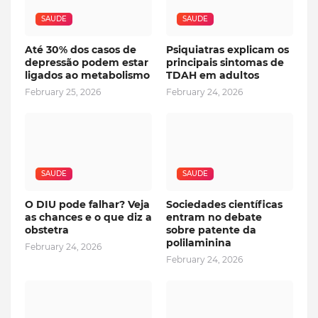
SAUDE
SAUDE
Até 30% dos casos de
Psiquiatras explicam os
depressão podem estar
principais sintomas de
ligados ao metabolismo
TDAH em adultos
February 25, 2026
February 24, 2026
SAUDE
SAUDE
O DIU pode falhar? Veja
Sociedades científicas
as chances e o que diz a
entram no debate
obstetra
sobre patente da
polilaminina
February 24, 2026
February 24, 2026