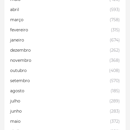
abril
(593)
março
(758)
fevereiro
(315)
janeiro
(674)
dezembro
(262)
novembro
(368)
outubro
(408)
setembro
(570)
agosto
(185)
julho
(289)
junho
(283)
maio
(372)