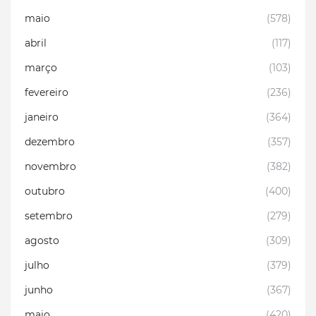
maio
(578)
abril
(117)
março
(103)
fevereiro
(236)
janeiro
(364)
dezembro
(357)
novembro
(382)
outubro
(400)
setembro
(279)
agosto
(309)
julho
(379)
junho
(367)
maio
(420)