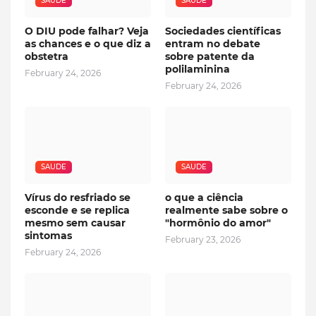
SAUDE
SAUDE
O DIU pode falhar? Veja
Sociedades científicas
as chances e o que diz a
entram no debate
obstetra
sobre patente da
polilaminina
February 24, 2026
February 24, 2026
SAUDE
SAUDE
Vírus do resfriado se
o que a ciência
esconde e se replica
realmente sabe sobre o
mesmo sem causar
"hormônio do amor"
sintomas
February 23, 2026
February 24, 2026