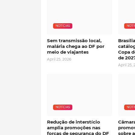
NOTÍCIAS
NOTÍ
Sem transmissão local,
Brasíl
malária chega ao DF por
catálog
meio de viajantes
Copa d
de 202
April 25, 2026
April 25,
NOTÍCIAS
NOTÍ
Redução de interstício
Câmara
amplia promoções nas
promov
forças de segurança do DF
sobre a