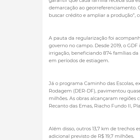
garantir que cada família receba sua e
demarcação ao georreferenciamento. Co
buscar crédito e ampliar a produção”, 
A pauta da regularização foi acompanh
governo no campo. Desde 2019, o GDF i
irrigação, beneficiando 874 famílias d
em períodos de estiagem.
Já o programa Caminho das Escolas, e
Rodagem (DER-DF), pavimentou quase 3
milhões. As obras alcançaram regiões c
Recanto das Emas, Riacho Fundo II, Pla
Além disso, outros 13,7 km de trechos e
adicional previsto de R$ 19,7 milhões.