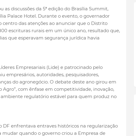
u as discussões da 5ª edição do Brasília Summit,
sília Palace Hotel. Durante o evento, o governador
centro das atenções ao anunciar que o Distrito
800 escrituras rurais em um único ano, resultado que,
lias que esperavam segurança jurídica havia
deres Empresariais (Lide) e patrocinado pelo
niu empresários, autoridades, pesquisadores,
ranças do agronegócio. O debate deste ano girou em
o Agro”, com ênfase em competitividade, inovação,
 ambiente regulatório estável para quem produz no
o DF enfrentava entraves históricos na regularização
 a mudar quando o governo criou a Empresa de