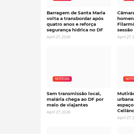
Barragem de Santa Maria
Câmara
volta a transbordar após
homena
quatro anos e reforça
Filarmô
segurança hídrica no DF
sessão
April 27, 2026
April 27, 
NOTÍCIAS
NOTÍ
Sem transmissão local,
Mutirã
malária chega ao DF por
urbana
meio de viajantes
espaço
Ceilân
April 27, 2026
April 27, 