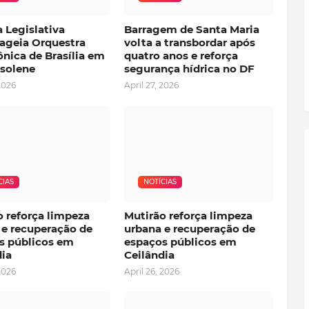
 Legislativa
Barragem de Santa Maria
geia Orquestra
volta a transbordar após
nica de Brasília em
quatro anos e reforça
 solene
segurança hídrica no DF
2026
April 27, 2026
CIAS
NOTÍCIAS
o reforça limpeza
Mutirão reforça limpeza
 e recuperação de
urbana e recuperação de
s públicos em
espaços públicos em
dia
Ceilândia
2026
April 26, 2026