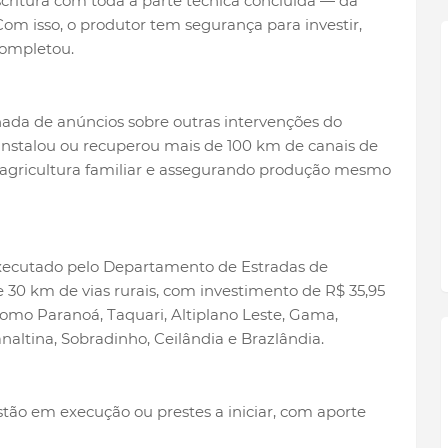
scritura com toda a parte técnica concluída — da
m isso, o produtor tem segurança para investir,
completou.
ada de anúncios sobre outras intervenções do
nstalou ou recuperou mais de 100 km de canais de
a agricultura familiar e assegurando produção mesmo
xecutado pelo Departamento de Estradas de
0 km de vias rurais, com investimento de R$ 35,95
omo Paranoá, Taquari, Altiplano Leste, Gama,
naltina, Sobradinho, Ceilândia e Brazlândia.
stão em execução ou prestes a iniciar, com aporte