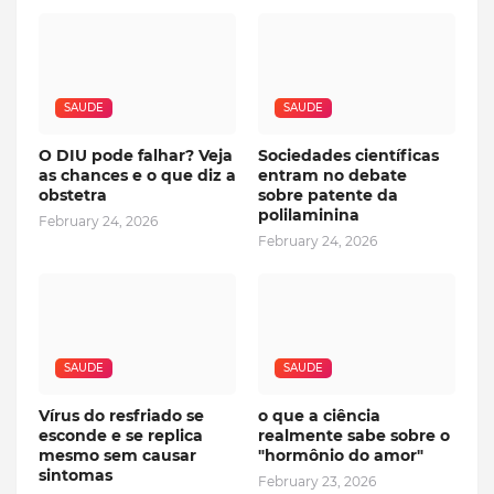
SAUDE
SAUDE
O DIU pode falhar? Veja
Sociedades científicas
as chances e o que diz a
entram no debate
obstetra
sobre patente da
polilaminina
February 24, 2026
February 24, 2026
SAUDE
SAUDE
Vírus do resfriado se
o que a ciência
esconde e se replica
realmente sabe sobre o
mesmo sem causar
"hormônio do amor"
sintomas
February 23, 2026