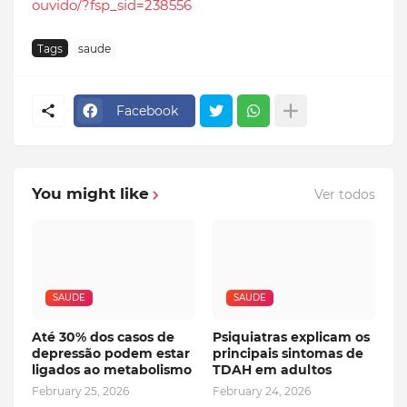
ouvido/?fsp_sid=238556
Tags
saude
Facebook
You might like
Ver todos
SAUDE
SAUDE
Até 30% dos casos de
Psiquiatras explicam os
depressão podem estar
principais sintomas de
ligados ao metabolismo
TDAH em adultos
February 25, 2026
February 24, 2026