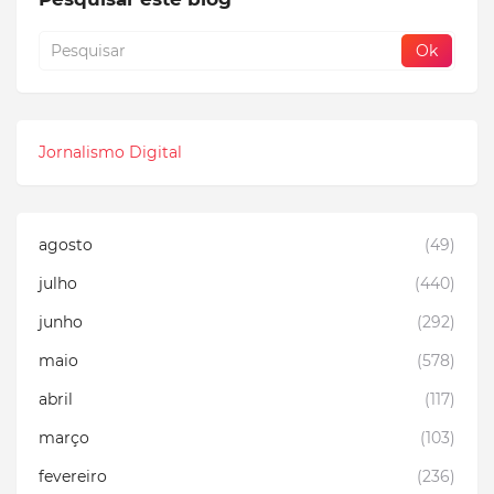
Jornalismo Digital
agosto
(49)
julho
(440)
junho
(292)
maio
(578)
abril
(117)
março
(103)
fevereiro
(236)