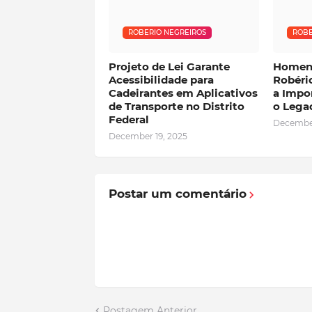
ROBERIO NEGREIROS
ROBE
Projeto de Lei Garante
Homen
Acessibilidade para
Robéri
Cadeirantes em Aplicativos
a Impor
de Transporte no Distrito
o Legad
Federal
December
December 19, 2025
Postar um comentário
Postagem Anterior