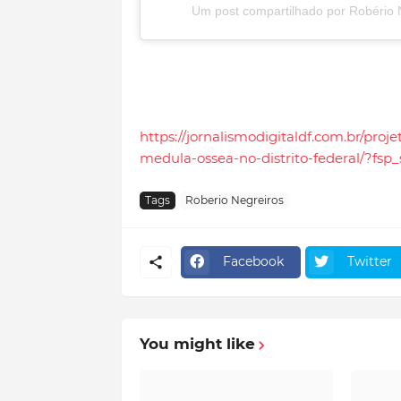
Um post compartilhado por Robério 
https://jornalismodigitaldf.com.br/pro
medula-ossea-no-distrito-federal/?fsp
Tags
Roberio Negreiros
Facebook
Twitter
You might like