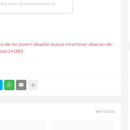
Negreiros (@deputadoroberio)
jeto-de-lei-jovem-doador-busca-incentivar-doacao-de-
_sid=241389
Ver todos