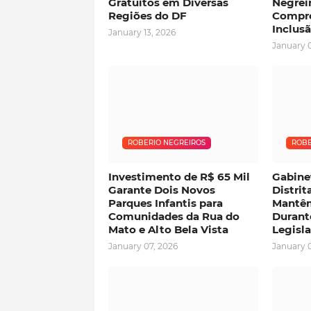
Gratuitos em Diversas
Negrei
Regiões do DF
Compr
Inclus
January 13, 2026
January 
ROBERIO NEGREIROS
ROBE
Investimento de R$ 65 Mil
Gabine
Garante Dois Novos
Distrit
Parques Infantis para
Mantê
Comunidades da Rua do
Durant
Mato e Alto Bela Vista
Legisla
January 07, 2026
January 