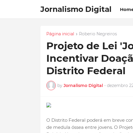
Jornalismo Digital
Hom
Página inicial
Roberio Negreiros
Projeto de Lei '
Incentivar Doaç
Distrito Federal
by
Jornalismo Digital
-
dezembro 22
O Distrito Federal poderá em breve c
de medula óssea entre jovens. O Projeto