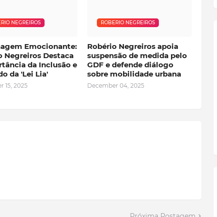
RIO NEGREIROS
ROBERIO NEGREIROS
agem Emocionante:
Robério Negreiros apoia
o Negreiros Destaca
suspensão de medida pelo
tância da Inclusão e
GDF e defende diálogo
o da 'Lei Lia'
sobre mobilidade urbana
 15, 2025
December 04, 2025
Próxima Postagem