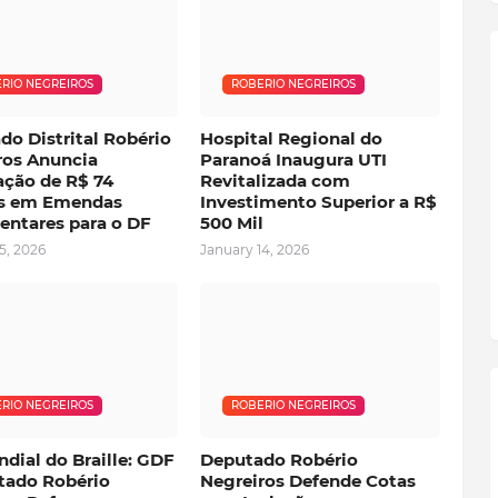
RIO NEGREIROS
ROBERIO NEGREIROS
do Distrital Robério
Hospital Regional do
ros Anuncia
Paranoá Inaugura UTI
ação de R$ 74
Revitalizada com
s em Emendas
Investimento Superior a R$
entares para o DF
500 Mil
5, 2026
January 14, 2026
RIO NEGREIROS
ROBERIO NEGREIROS
dial do Braille: GDF
Deputado Robério
tado Robério
Negreiros Defende Cotas