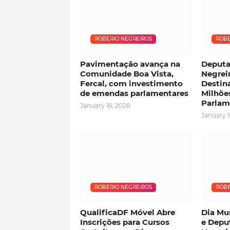
ROBERIO NEGREIROS
ROBE
Pavimentação avança na
Deputa
Comunidade Boa Vista,
Negrei
Fercal, com investimento
Destin
de emendas parlamentares
Milhõe
Parlam
January 16, 2026
January 1
ROBERIO NEGREIROS
ROBE
QualificaDF Móvel Abre
Dia Mun
Inscrições para Cursos
e Depu