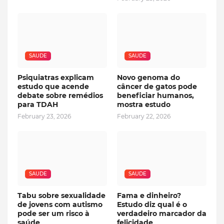
SAUDE
SAUDE
Psiquiatras explicam
Novo genoma do
estudo que acende
câncer de gatos pode
debate sobre remédios
beneficiar humanos,
para TDAH
mostra estudo
February 23, 2026
February 22, 2026
SAUDE
SAUDE
Tabu sobre sexualidade
Fama e dinheiro?
de jovens com autismo
Estudo diz qual é o
pode ser um risco à
verdadeiro marcador da
saúde
felicidade