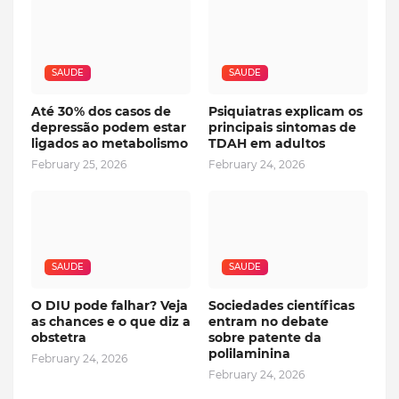
SAUDE
SAUDE
Até 30% dos casos de
Psiquiatras explicam os
depressão podem estar
principais sintomas de
ligados ao metabolismo
TDAH em adultos
February 25, 2026
February 24, 2026
SAUDE
SAUDE
O DIU pode falhar? Veja
Sociedades científicas
as chances e o que diz a
entram no debate
obstetra
sobre patente da
polilaminina
February 24, 2026
February 24, 2026