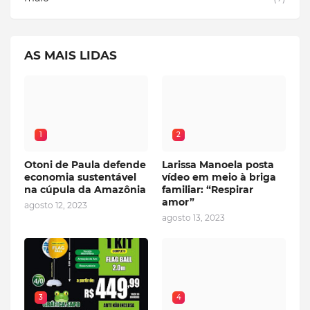
AS MAIS LIDAS
1
2
Otoni de Paula defende
Larissa Manoela posta
economia sustentável
vídeo em meio à briga
na cúpula da Amazônia
familiar: “Respirar
amor”
agosto 12, 2023
agosto 13, 2023
3
4