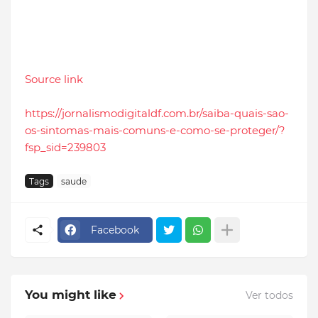
Source link
https://jornalismodigitaldf.com.br/saiba-quais-sao-
os-sintomas-mais-comuns-e-como-se-proteger/?
fsp_sid=239803
Tags
saude
Facebook
You might like
Ver todos