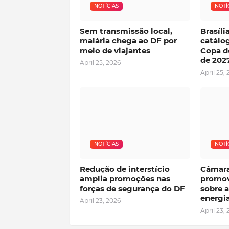
NOTÍCIAS
NOTÍ
Sem transmissão local,
Brasíl
malária chega ao DF por
catálog
meio de viajantes
Copa d
de 202
April 25, 2026
April 25,
NOTÍCIAS
NOTÍ
Redução de interstício
Câmara
amplia promoções nas
promov
forças de segurança do DF
sobre a
energia
April 23, 2026
April 23,