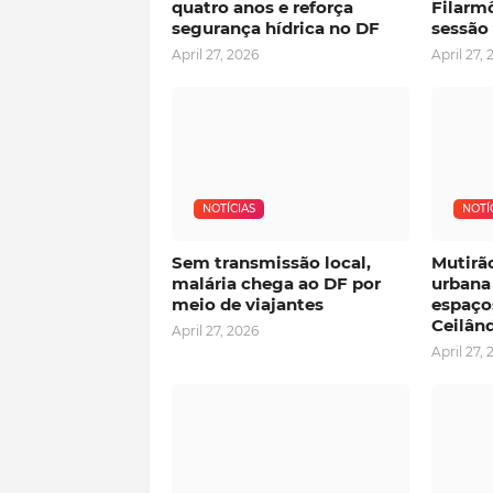
quatro anos e reforça
Filarmô
segurança hídrica no DF
sessão
April 27, 2026
April 27, 
NOTÍCIAS
NOTÍ
Sem transmissão local,
Mutirã
malária chega ao DF por
urbana
meio de viajantes
espaço
Ceilân
April 27, 2026
April 27, 