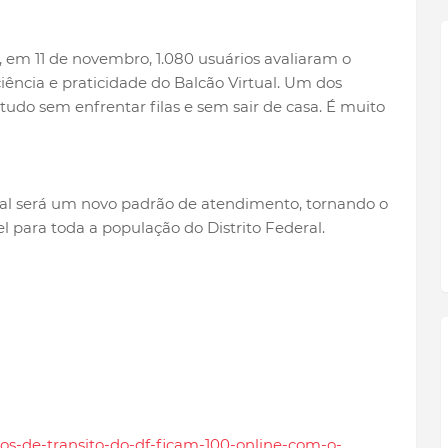
, em 11 de novembro, 1.080 usuários avaliaram o
ciência e praticidade do Balcão Virtual. Um dos
tudo sem enfrentar filas e sem sair de casa. É muito
ual será um novo padrão de atendimento, tornando o
l para toda a população do Distrito Federal.
icos-de-transito-do-df-ficam-100-online-com-o-