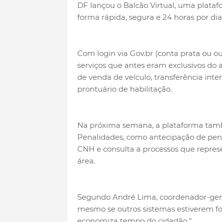
DF lançou o Balcão Virtual, uma platafo
forma rápida, segura e 24 horas por dia
Com login via Gov.br (conta prata ou o
serviços que antes eram exclusivos do 
de venda de veículo, transferência inte
prontuário de habilitação.
Na próxima semana, a plataforma tamb
Penalidades, como antecipação de pen
CNH e consulta a processos que repre
área.
Segundo André Lima, coordenador-geral
mesmo se outros sistemas estiverem for
economiza tempo do cidadão.”