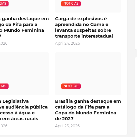
CIAS
NOTÍCIAS
ia ganha destaque em
Carga de explosivos é
o da Fifa para a
apreendida no Gama e
o Mundo Feminina
levanta suspeitas sobre
7
transporte interestadual
 2026
April 24, 2026
CIAS
NOTÍCIAS
 Legislativa
Brasília ganha destaque em
e audiência pública
catálogo da Fifa para a
cesso à água e
Copa do Mundo Feminina
 em áreas rurais
de 2027
 2026
April 23, 2026