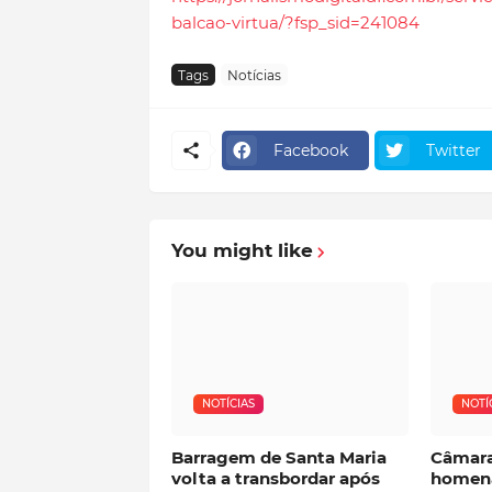
balcao-virtua/?fsp_sid=241084
Tags
Notícias
Facebook
Twitter
You might like
NOTÍCIAS
NOTÍ
Barragem de Santa Maria
Câmara
volta a transbordar após
homena