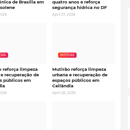
nica de Brasília em
quatro anos e reforça
 solene
segurança hídrica no DF
2026
April 27, 2026
CIAS
NOTÍCIAS
o reforça limpeza
Mutirão reforça limpeza
 e recuperação de
urbana e recuperação de
s públicos em
espaços públicos em
dia
Ceilândia
2026
April 26, 2026