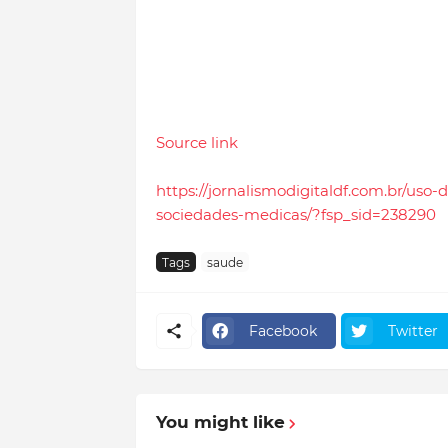
Source link
https://jornalismodigitaldf.com.br/us
sociedades-medicas/?fsp_sid=238290
Tags
saude
Facebook
Twitter
You might like