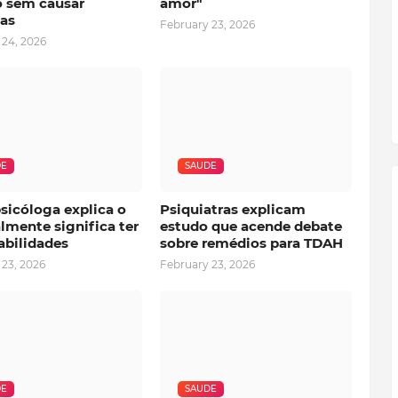
 sem causar
amor"
as
February 23, 2026
 24, 2026
DE
SAUDE
sicóloga explica o
Psiquiatras explicam
lmente significa ter
estudo que acende debate
abilidades
sobre remédios para TDAH
 23, 2026
February 23, 2026
DE
SAUDE