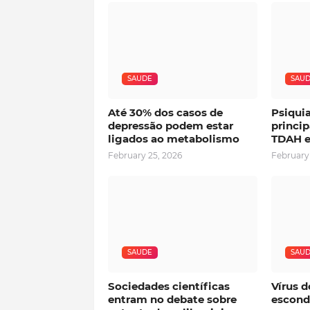
SAUDE
SAU
Até 30% dos casos de
Psiqui
depressão podem estar
princip
ligados ao metabolismo
TDAH e
February 25, 2026
February
SAUDE
SAU
Sociedades científicas
Vírus d
entram no debate sobre
esconde