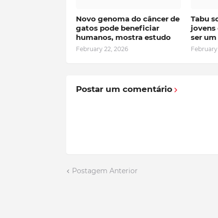
Novo genoma do câncer de
Tabu s
gatos pode beneficiar
jovens
humanos, mostra estudo
ser um 
February 22, 2026
February
Postar um comentário
Postagem Anterior