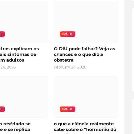
DE
SAUDE
atras explicam os
O DIU pode falhar? Veja as
ais sintomas de
chances e o que diz a
m adultos
obstetra
 24, 2026
February 24, 2026
DE
SAUDE
o resfriado se
o que a ciência realmente
 e se replica
sabe sobre o "hormônio do