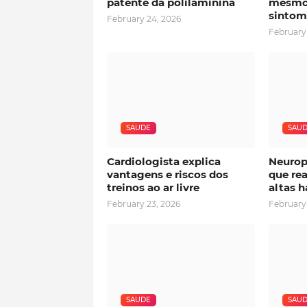
patente da polilaminina
mesmo
sintom
February 24, 2026
February
SAUDE
SAU
Cardiologista explica
Neurop
vantagens e riscos dos
que rea
treinos ao ar livre
altas h
February 23, 2026
February
SAUDE
SAU