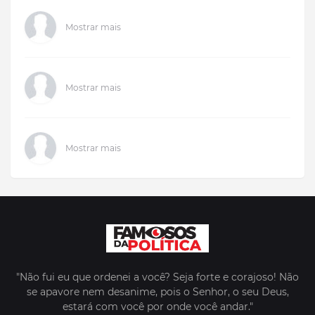
Mostrar mais
Mostrar mais
Mostrar mais
"Não fui eu que ordenei a você? Seja forte e corajoso! Não
se apavore nem desanime, pois o Senhor, o seu Deus,
estará com você por onde você andar."