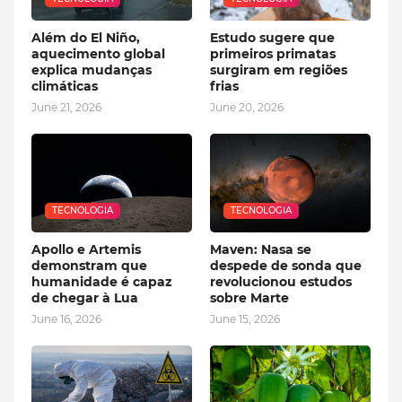
Além do El Niño,
Estudo sugere que
aquecimento global
primeiros primatas
explica mudanças
surgiram em regiões
climáticas
frias
June 21, 2026
June 20, 2026
TECNOLOGIA
TECNOLOGIA
Apollo e Artemis
Maven: Nasa se
demonstram que
despede de sonda que
humanidade é capaz
revolucionou estudos
de chegar à Lua
sobre Marte
June 16, 2026
June 15, 2026