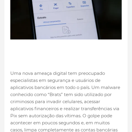
Uma nova ameaça digital tem preocupado
especialistas em segurança e usuários de
aplicativos bancários em todo o país. Um malware
conhecido como “Brats” tem sido utilizado por
criminosos para invadir celulares, acessar
aplicativos financeiros e realizar transferências via
Pix sem autorização das vítimas. O golpe pode
acontecer em poucos segundos e, em muitos
casos, limpa completamente as contas bancárias