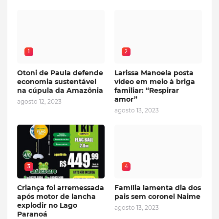
1
2
Otoni de Paula defende
Larissa Manoela posta
economia sustentável
vídeo em meio à briga
na cúpula da Amazônia
familiar: “Respirar
amor”
agosto 12, 2023
agosto 13, 2023
3
4
Criança foi arremessada
Família lamenta dia dos
após motor de lancha
pais sem coronel Naime
explodir no Lago
agosto 13, 2023
Paranoá