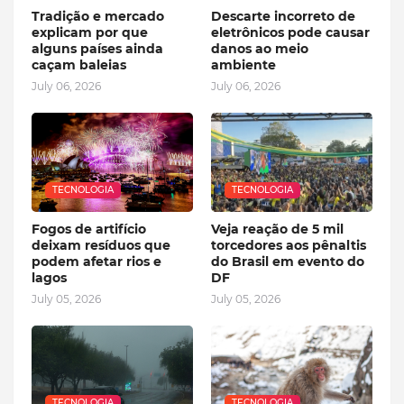
Tradição e mercado
Descarte incorreto de
explicam por que
eletrônicos pode causar
alguns países ainda
danos ao meio
caçam baleias
ambiente
July 06, 2026
July 06, 2026
TECNOLOGIA
TECNOLOGIA
Fogos de artifício
Veja reação de 5 mil
deixam resíduos que
torcedores aos pênaltis
podem afetar rios e
do Brasil em evento do
lagos
DF
July 05, 2026
July 05, 2026
TECNOLOGIA
TECNOLOGIA