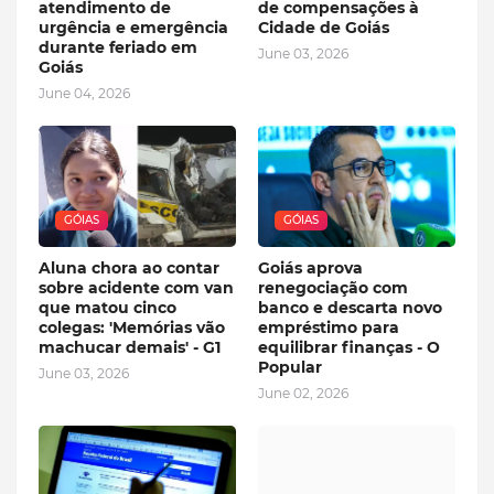
atendimento de
de compensações à
urgência e emergência
Cidade de Goiás
durante feriado em
June 03, 2026
Goiás
June 04, 2026
GÓIAS
GÓIAS
Aluna chora ao contar
Goiás aprova
sobre acidente com van
renegociação com
que matou cinco
banco e descarta novo
colegas: 'Memórias vão
empréstimo para
machucar demais' - G1
equilibrar finanças - O
Popular
June 03, 2026
June 02, 2026