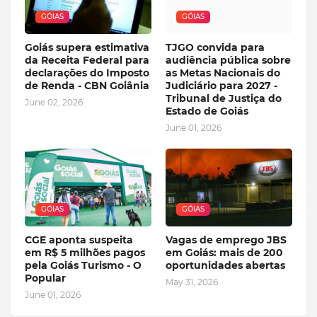
GÓIAS
GÓIAS
Goiás supera estimativa
TJGO convida para
da Receita Federal para
audiência pública sobre
declarações do Imposto
as Metas Nacionais do
de Renda - CBN Goiânia
Judiciário para 2027 -
Tribunal de Justiça do
June 02, 2026
Estado de Goiás
June 01, 2026
GÓIAS
GÓIAS
CGE aponta suspeita
Vagas de emprego JBS
em R$ 5 milhões pagos
em Goiás: mais de 200
pela Goiás Turismo - O
oportunidades abertas
Popular
May 31, 2026
June 01, 2026