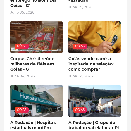
emprego no Bom Dia
- Estadão
Goiás - G1
June 05, 2026
June 05, 2026
GÓIAS
GÓIAS
Corpus Christi reúne
Goiás vende camisa
milhares de fiéis em
inspirada na seleção;
Goiás - G1
como comprar
June 04, 2026
June 04, 2026
GÓIAS
GÓIAS
A Redação | Hospitais
A Redação | Grupo de
estaduais mantêm
trabalho vai elaborar PL