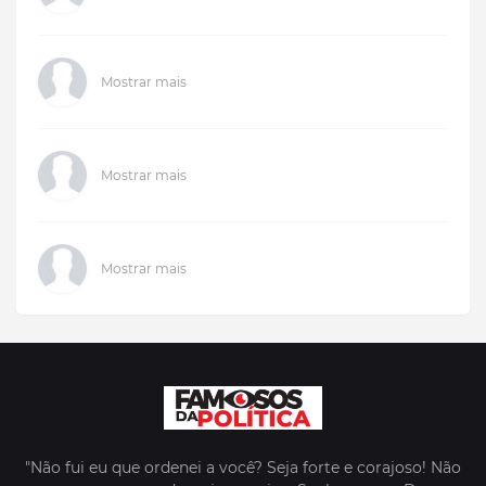
Mostrar mais
Mostrar mais
Mostrar mais
"Não fui eu que ordenei a você? Seja forte e corajoso! Não