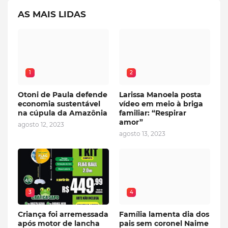
AS MAIS LIDAS
1
2
Otoni de Paula defende
Larissa Manoela posta
economia sustentável
vídeo em meio à briga
na cúpula da Amazônia
familiar: “Respirar
amor”
agosto 12, 2023
agosto 13, 2023
3
4
Criança foi arremessada
Família lamenta dia dos
após motor de lancha
pais sem coronel Naime