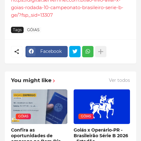
goias-rodada-10-campeonato-brasileiro-serie-b-
ge/?fsp_sid=13307
Tags
GÓIAS
Facebook
You might like
Ver todos
GÓIAS
GÓIAS
Confira as
Goiás x Operário-PR -
oportunidades de
Brasileirão Série B 2026