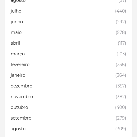
agosto
(57)
julho
(440)
junho
(292)
maio
(578)
abril
(117)
março
(103)
fevereiro
(236)
janeiro
(364)
dezembro
(357)
novembro
(382)
outubro
(400)
setembro
(279)
agosto
(309)