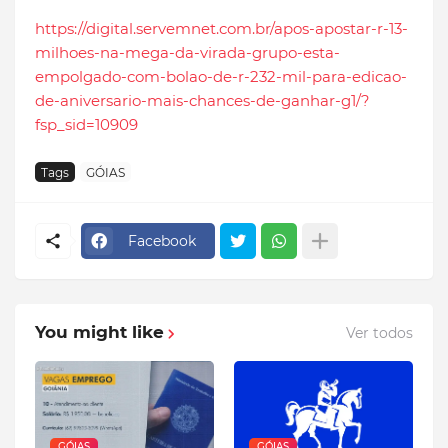
https://digital.servemnet.com.br/apos-apostar-r-13-
milhoes-na-mega-da-virada-grupo-esta-
empolgado-com-bolao-de-r-232-mil-para-edicao-
de-aniversario-mais-chances-de-ganhar-g1/?
fsp_sid=10909
Tags
GÓIAS
Facebook
You might like
Ver todos
GÓIAS
GÓIAS