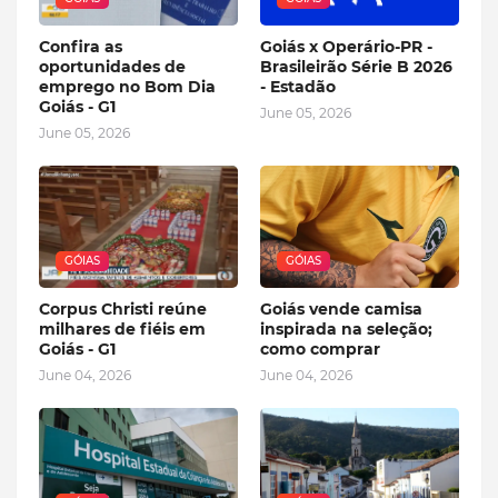
Confira as
Goiás x Operário-PR -
oportunidades de
Brasileirão Série B 2026
emprego no Bom Dia
- Estadão
Goiás - G1
June 05, 2026
June 05, 2026
GÓIAS
GÓIAS
Corpus Christi reúne
Goiás vende camisa
milhares de fiéis em
inspirada na seleção;
Goiás - G1
como comprar
June 04, 2026
June 04, 2026