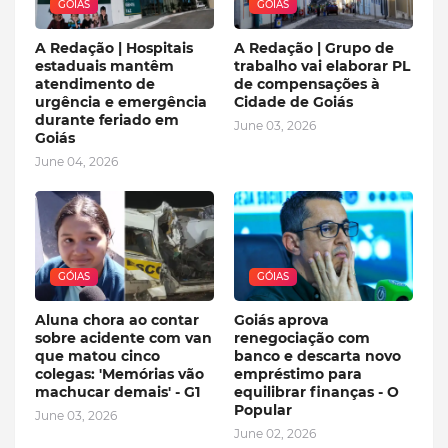
GÓIAS
GÓIAS
A Redação | Hospitais
A Redação | Grupo de
estaduais mantêm
trabalho vai elaborar PL
atendimento de
de compensações à
urgência e emergência
Cidade de Goiás
durante feriado em
June 03, 2026
Goiás
June 04, 2026
GÓIAS
GÓIAS
Aluna chora ao contar
Goiás aprova
sobre acidente com van
renegociação com
que matou cinco
banco e descarta novo
colegas: 'Memórias vão
empréstimo para
machucar demais' - G1
equilibrar finanças - O
Popular
June 03, 2026
June 02, 2026