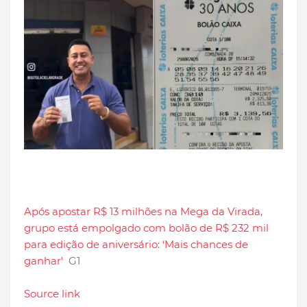
Após apostar R$ 13 milhões na Mega da Virada,
grupo está empolgado com bolão de R$ 232 mil
para edição de aniversário: ‘Mais chances de
ganhar'
G1
Source link