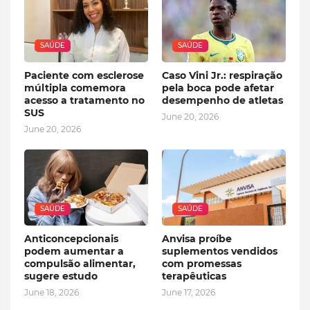
SAÚDE
SAÚDE
Paciente com esclerose
Caso Vini Jr.: respiração
múltipla comemora
pela boca pode afetar
acesso a tratamento no
desempenho de atletas
SUS
June 20, 2026
June 20, 2026
SAÚDE
SAÚDE
Anticoncepcionais
Anvisa proíbe
podem aumentar a
suplementos vendidos
compulsão alimentar,
com promessas
sugere estudo
terapêuticas
June 18, 2026
June 17, 2026