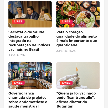
SAÚDE
SAÚDE
Secretário de Saúde
Para o coração,
destaca trabalho
qualidade do alimento
integrado na
é mais importante que
recuperação de índices
quantidade
vacinais no Brasil
June 10, 2026
June 16, 2026
SAÚDE
SAÚDE
Governo lança
“Quem já foi vacinado
chamada de projetos
pode ficar tranquilo”,
sobre endometriose e
afirma diretor do
saúde menstrual
Butantan