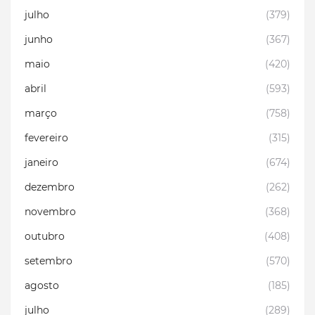
julho
(379)
junho
(367)
maio
(420)
abril
(593)
março
(758)
fevereiro
(315)
janeiro
(674)
dezembro
(262)
novembro
(368)
outubro
(408)
setembro
(570)
agosto
(185)
julho
(289)