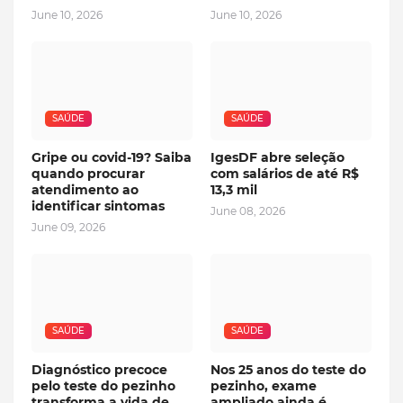
June 10, 2026
June 10, 2026
SAÚDE
SAÚDE
Gripe ou covid-19? Saiba
IgesDF abre seleção
quando procurar
com salários de até R$
atendimento ao
13,3 mil
identificar sintomas
June 08, 2026
June 09, 2026
SAÚDE
SAÚDE
Diagnóstico precoce
Nos 25 anos do teste do
pelo teste do pezinho
pezinho, exame
transforma a vida de
ampliado ainda é